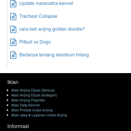
Update maranatha kennel
Tracheal Collapse
cara beli anjing golden doodle?
Pitbull vs Dogo
Bertanya tentang stambum hilang
Iklan
Iklan Anjing Dijual (Semua)
Iklan Anjing Dijual (Kategori)
Iklan Anjing Pejantan
Iklan Data Kennel
Iklan Produk Untuk Anjing
Iklan Jasa & Layanan Untuk Anjing
Informasi