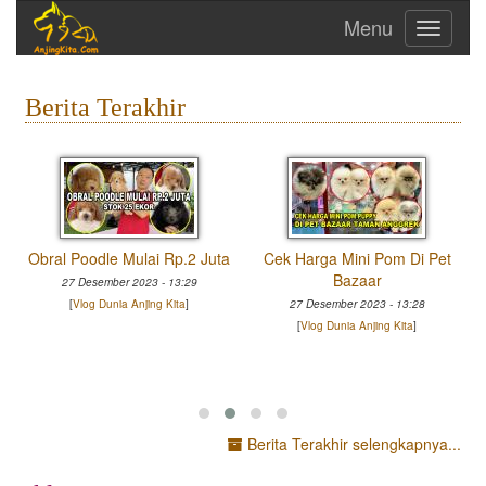
Toggle
navigati
Berita Terakhir
o
Obral Poodle Mulai Rp.2 Juta
Cek Harga Mini Pom Di Pet
Bazaar
27 Desember 2023 - 13:29
[
Vlog Dunia Anjing Kita
]
27 Desember 2023 - 13:28
[
Vlog Dunia Anjing Kita
]
Berita Terakhir selengkapnya...