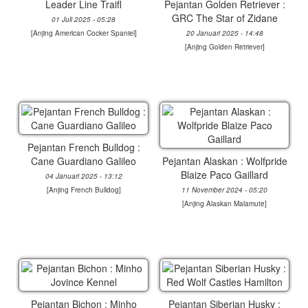
Leader Line Traifl
Pejantan Golden Retriever :
GRC The Star of Zidane
01 Juli 2025 - 05:28
[
Anjing American Cocker Spaniel
]
20 Januari 2025 - 14:48
[
Anjing Golden Retriever
]
Pejantan French Bulldog :
Cane Guardiano Galileo
Pejantan Alaskan : Wolfpride
Blaize Paco Gaillard
04 Januari 2025 - 13:12
[
Anjing French Bulldog
]
11 November 2024 - 05:20
[
Anjing Alaskan Malamute
]
Pejantan Bichon : Minho
Pejantan Siberian Husky :