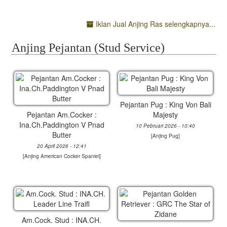
Iklan Jual Anjing Ras selengkapnya...
Anjing Pejantan (Stud Service)
Pejantan Pug : King Von Bali
Pejantan Am.Cocker :
Majesty
Ina.Ch.Paddington V Pnad
10 Pebruari 2026 - 10:40
Butter
[
Anjing Pug
]
20 April 2026 - 12:41
[
Anjing American Cocker Spaniel
]
Am.Cock. Stud : INA.CH.