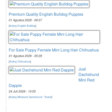
Premium Quality English Bulldog Puppies
01 Agustus 2026 - 09:37
[
Anjing English Bulldog
]
For Sale Puppy Female Mini Long Hair Chihuahua
01 Agustus 2026 - 05:29
[
Anjing Chihuahua
]
Jual
Dachshund
Mini Red
Dapple
24 Juli 2026 - 10:55
[
Anjing Miniature Dachshund / Teckel
]