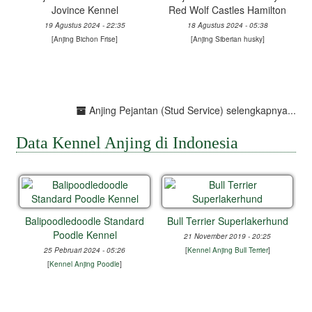
Jovince Kennel
Red Wolf Castles Hamilton
19 Agustus 2024 - 22:35
18 Agustus 2024 - 05:38
[
Anjing Bichon Frise
]
[
Anjing Siberian husky
]
Anjing Pejantan (Stud Service) selengkapnya...
Data Kennel Anjing di Indonesia
Balipoodledoodle Standard
Bull Terrier Superlakerhund
Poodle Kennel
21 November 2019 - 20:25
25 Pebruari 2024 - 05:26
[
Kennel Anjing Bull Terrier
]
[
Kennel Anjing Poodle
]