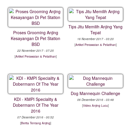
Tips Jitu Memilih Anjing Yang
Proses Grooming Anjing
Tepat
Kesayangan Di Pet Station
16 November 2017 - 03:20
BSD
[
Artikel Perawatan & Pelatihan
]
22 November 2017 - 07:25
[
Artikel Perawatan & Pelatihan
]
Dog Mannequin Challenge
KDI - KMPI Speciality &
06 Desember 2016 - 03:48
Dobermann Of The Year
[
Video Anjing Lucu
]
2016
07 Desember 2016 - 00:52
[
Berita Tentang Anjing
]