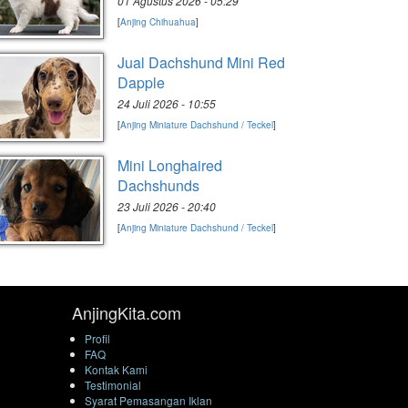
01 Agustus 2026 - 05:29
[
Anjing Chihuahua
]
Jual Dachshund Mini Red
Dapple
24 Juli 2026 - 10:55
[
Anjing Miniature Dachshund / Teckel
]
Mini Longhaired
Dachshunds
23 Juli 2026 - 20:40
[
Anjing Miniature Dachshund / Teckel
]
AnjingKita.com
Profil
FAQ
Kontak Kami
Testimonial
Syarat Pemasangan Iklan