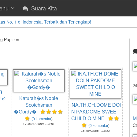
enu
Suara Kita
 No. 1 di Indonesia, Terbaik dan Terlengkap!
ng Papillon
20
g
Katurah�s Noble
(0
Scotchsman
INA.TH.CH.DOME DOI
�Gordy�
N PAKDOME SWEET
M
CHILD O MINE
(0 komentar
)
Ca
17 Maret 2008 - 23:01
(0 komentar
)
16 Mei 2006 - 23:43