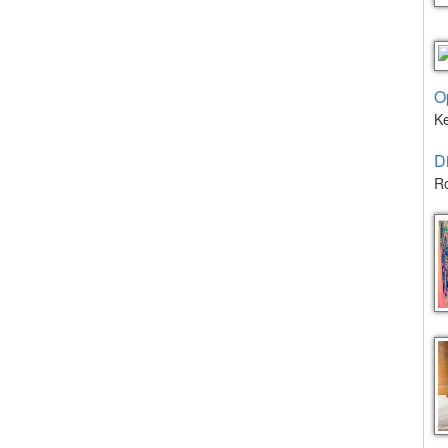
O
K
D
Ro