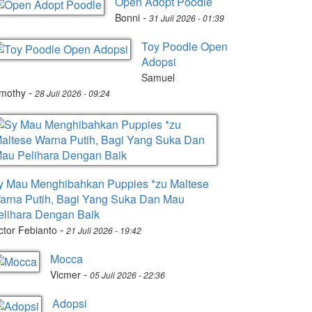
Open Adopt Poodle
-
Bonni
31 Juli 2026 - 01:39
Toy Poodle Open
Adopsi
Samuel
-
imothy
28 Juli 2026 - 09:24
y Mau Menghibahkan Puppies *zu Maltese
arna Putih, Bagi Yang Suka Dan Mau
elihara Dengan Baik
-
ctor Febianto
21 Juli 2026 - 19:42
Mocca
-
Vicmer
05 Juli 2026 - 22:36
Adopsi