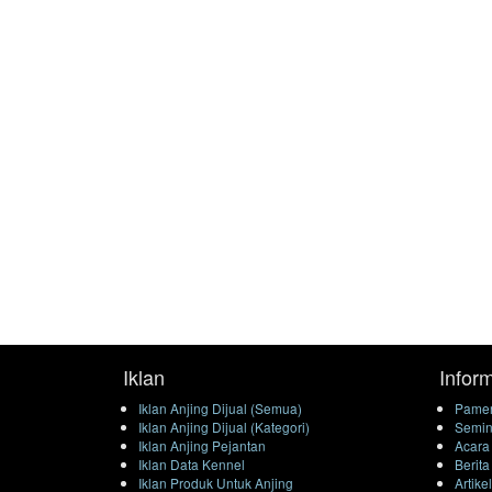
Iklan
Infor
Iklan Anjing Dijual (Semua)
Pamer
Iklan Anjing Dijual (Kategori)
Semin
Iklan Anjing Pejantan
Acara
Iklan Data Kennel
Berita
Iklan Produk Untuk Anjing
Artike