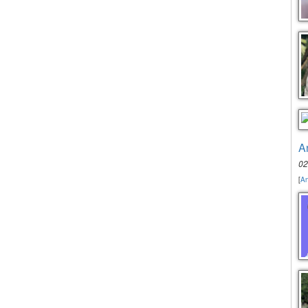
A
02
[
An