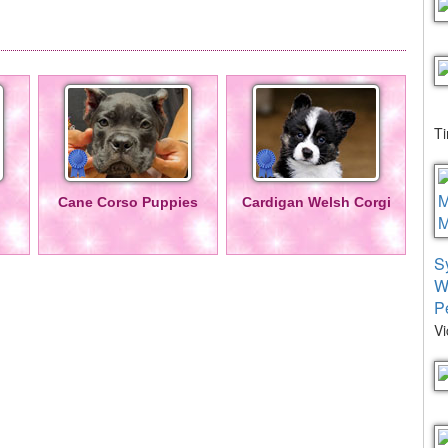
T
Cane Corso Puppies
Cardigan Welsh Corgi
S
W
P
Vi