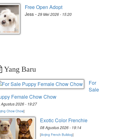
Free Open Adopt
-
Jess
29 Mei 2026 - 15:20
Yang Baru
For
Sale
uppy Female Chow Chow
 Agustus 2026 - 19:27
jing Chow Chow
]
Exotic Color Frenchie
08 Agustus 2026 - 19:14
[
Anjing French Bulldog
]