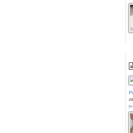
P
08
[
An