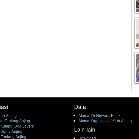
masi
Data
an Anjing
Alamat Dr Hewan / Klinik
ar Tentang Anjing
Alamat Organisasi / Klub Anjing
 Kumpul Dog Lovers
Lain-lain
 Dunia Anjing
l Tentang Anjing
Download