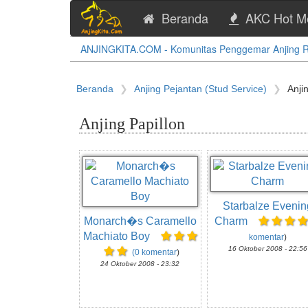
Beranda
AKC Hot M
ANJINGKITA.COM - Komunitas Penggemar Anjing Ras
Beranda
Anjing Pejantan (Stud Service)
Anji
Anjing Papillon
Starbalze Evenin
Monarch�s Caramello
Charm
Machiato Boy
komentar
)
16 Oktober 2008 - 22:56
(0 komentar
)
24 Oktober 2008 - 23:32