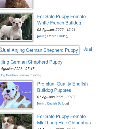
For Sale Puppy Female
White French Bulldog
02 Agustus 2026 - 12:01
[
Anjing French Bulldog
]
Jual
njing German Shepherd Puppy
 Agustus 2026 - 07:47
jing Gembala Jerman / Herder
]
Premium Quality English
Bulldog Puppies
01 Agustus 2026 - 09:37
[
Anjing English Bulldog
]
For Sale Puppy Female
Mini Long Hair Chihuahua