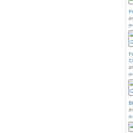
P
01
[
An
F
C
01
[
An
B
31
[
An