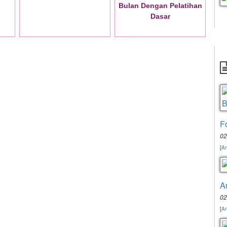
Bulan Dengan Pelatihan
Dasar
F
02
[
An
A
02
[
An