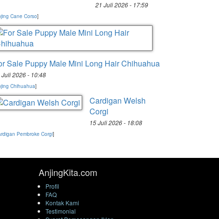
21 Juli 2026 - 17:59
jing Cane Corso
]
or Sale Puppy Male Mini Long Hair Chihuahua
 Juli 2026 - 10:48
jing Chihuahua
]
Cardigan Welsh
Corgi
15 Juli 2026 - 18:08
rdigan Pembroke Corgi
]
AnjingKita.com
Profil
FAQ
Kontak Kami
Testimonial