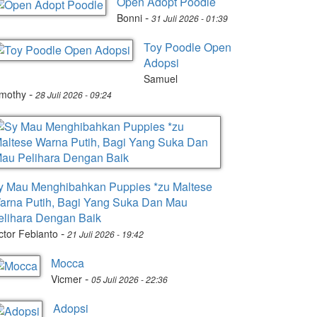
Open Adopt Poodle
-
Bonni
31 Juli 2026 - 01:39
Toy Poodle Open
Adopsi
Samuel
-
imothy
28 Juli 2026 - 09:24
y Mau Menghibahkan Puppies *zu Maltese
arna Putih, Bagi Yang Suka Dan Mau
elihara Dengan Baik
-
ctor Febianto
21 Juli 2026 - 19:42
Mocca
-
Vicmer
05 Juli 2026 - 22:36
Adopsi