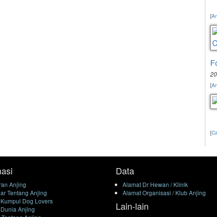
[
An
F
20
[
An
[
Ca
masi
Data
an Anjing
Alamat Dr Hewan / Klinik
ar Tentang Anjing
Alamat Organisasi / Klub Anjing
 Kumpul Dog Lovers
Lain-lain
 Dunia Anjing