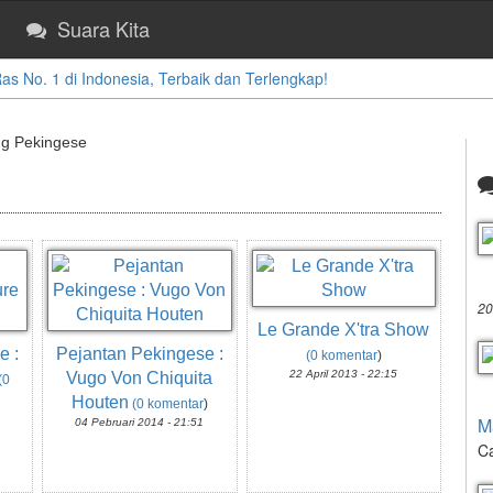
Suara Kita
 No. 1 di Indonesia, Terbaik dan Terlengkap!
ng Pekingese
20
Le Grande X'tra Show
e :
Pejantan Pekingese :
(0 komentar
)
22 April 2013 - 22:15
Vugo Von Chiquita
(0
Houten
(0 komentar
)
M
04 Pebruari 2014 - 21:51
Ca