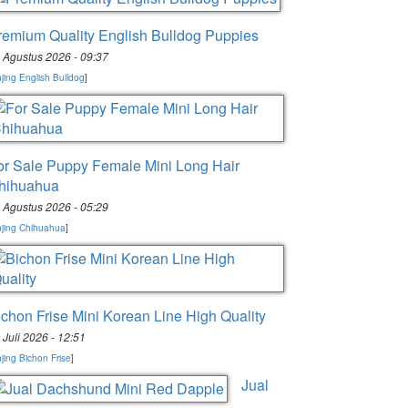
remium Quality English Bulldog Puppies
 Agustus 2026 - 09:37
jing English Bulldog
]
or Sale Puppy Female Mini Long Hair
hihuahua
 Agustus 2026 - 05:29
jing Chihuahua
]
ichon Frise Mini Korean Line High Quality
 Juli 2026 - 12:51
jing Bichon Frise
]
Jual