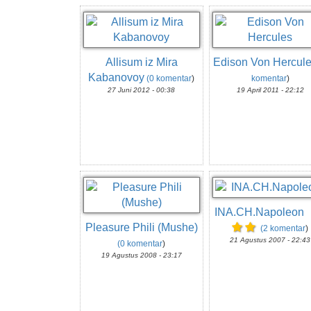
Allisum iz Mira
Edison Von Hercul
Kabanovoy
(0 komentar
)
komentar
)
27 Juni 2012 - 00:38
19 April 2011 - 22:12
INA.CH.Napoleon
Pleasure Phili (Mushe)
(2 komentar
)
21 Agustus 2007 - 22:43
(0 komentar
)
19 Agustus 2008 - 23:17