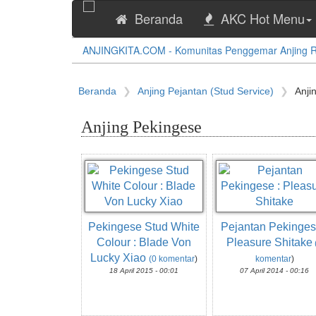
Beranda
AKC Hot Menu
ANJINGKITA.COM - Komunitas Penggemar Anjing Ras
Beranda
Anjing Pejantan (Stud Service)
Anji
Anjing Pekingese
Pekingese Stud White
Pejantan Pekinges
Colour : Blade Von
Pleasure Shitake
Lucky Xiao
(0 komentar
)
komentar
)
18 April 2015 - 00:01
07 April 2014 - 00:16