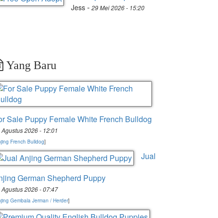
-
Jess
29 Mei 2026 - 15:20
Yang Baru
or Sale Puppy Female White French Bulldog
 Agustus 2026 - 12:01
jing French Bulldog
]
Jual
njing German Shepherd Puppy
 Agustus 2026 - 07:47
jing Gembala Jerman / Herder
]