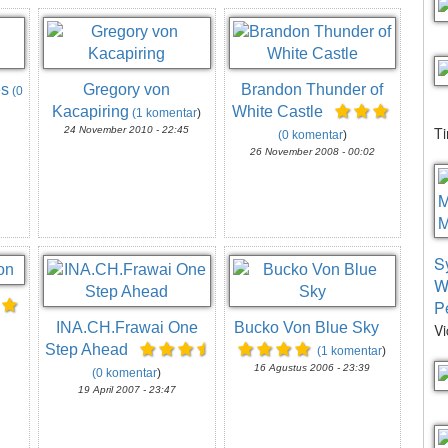
es
Gregory von
Brandon Thunder of
(0
Kacapiring
White Castle
(1 komentar
)
T
24 November 2010 - 22:45
(0 komentar
)
26 November 2008 - 00:02
S
W
P
INA.CH.Frawai One
Bucko Von Blue Sky
Vi
Step Ahead
(1 komentar
)
16 Agustus 2006 - 23:39
(0 komentar
)
19 April 2007 - 23:47