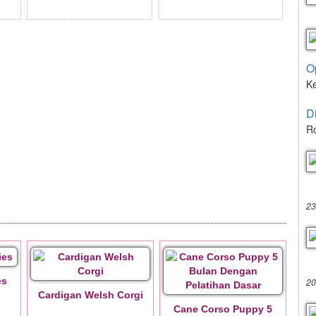
O
K
D
Ro
23
es
20
Cardigan Welsh Corgi
Cane Corso Puppy 5