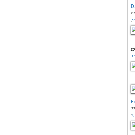
D
24
[
An
23
[
An
F
22
[
An