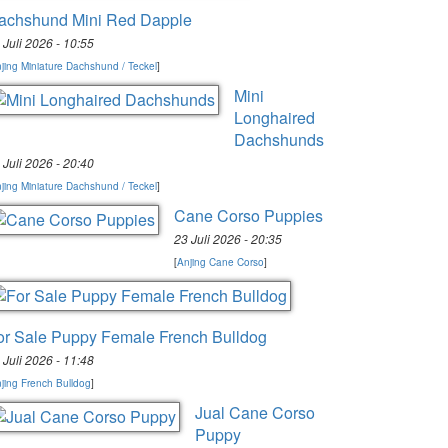
achshund Mini Red Dapple
 Juli 2026 - 10:55
jing Miniature Dachshund / Teckel
]
Mini
Longhaired
Dachshunds
 Juli 2026 - 20:40
jing Miniature Dachshund / Teckel
]
Cane Corso Puppies
23 Juli 2026 - 20:35
[
Anjing Cane Corso
]
or Sale Puppy Female French Bulldog
 Juli 2026 - 11:48
jing French Bulldog
]
Jual Cane Corso
Puppy