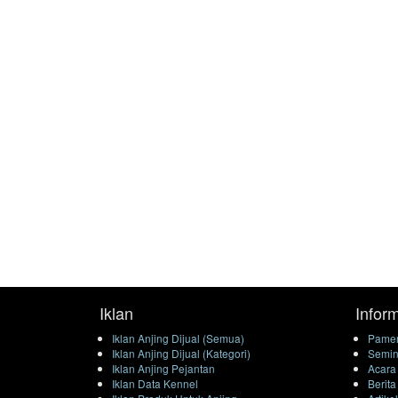
Iklan
Infor
Iklan Anjing Dijual (Semua)
Pamer
Iklan Anjing Dijual (Kategori)
Semin
Iklan Anjing Pejantan
Acara
Iklan Data Kennel
Berita