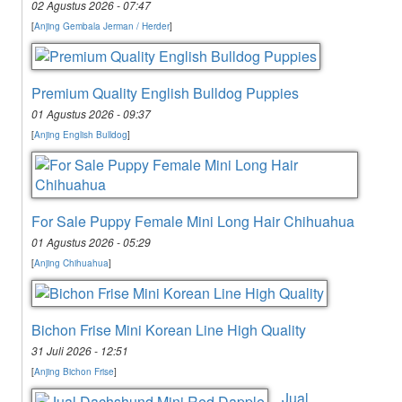
02 Agustus 2026 - 07:47
[
Anjing Gembala Jerman / Herder
]
Premium Quality English Bulldog Puppies
01 Agustus 2026 - 09:37
[
Anjing English Bulldog
]
For Sale Puppy Female Mini Long Hair Chihuahua
01 Agustus 2026 - 05:29
[
Anjing Chihuahua
]
Bichon Frise Mini Korean Line High Quality
31 Juli 2026 - 12:51
[
Anjing Bichon Frise
]
Jual