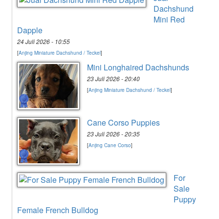
Dachshund
Mini Red
Dapple
24 Juli 2026 - 10:55
[
Anjing Miniature Dachshund / Teckel
]
Mini Longhaired Dachshunds
23 Juli 2026 - 20:40
[
Anjing Miniature Dachshund / Teckel
]
Cane Corso Puppies
23 Juli 2026 - 20:35
[
Anjing Cane Corso
]
For
Sale
Puppy
Female French Bulldog