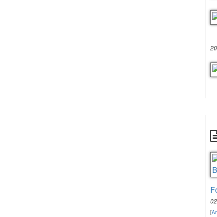
20
F
02
[
An