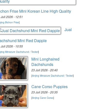
ichon Frise Mini Korean Line High Quality
 Juli 2026 - 12:51
jing Bichon Frise
]
Jual
achshund Mini Red Dapple
 Juli 2026 - 10:55
jing Miniature Dachshund / Teckel
]
Mini Longhaired
Dachshunds
23 Juli 2026 - 20:40
[
Anjing Miniature Dachshund / Teckel
]
Cane Corso Puppies
23 Juli 2026 - 20:35
[
Anjing Cane Corso
]