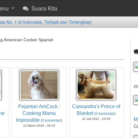
enu
Suara Kita
 No. 1 di Indonesia, Terbaik dan Terlengkap!
ng American Cocker Spaniel
20
Pejantan AmCock :
Cassandra's Prince of
ne
Cooking Mama
Blanket
(0 komentar
)
M
12 Juli 2011 - 23:09
Impossible
(0 komentar
)
Ca
12 Maret 2016 - 09:15