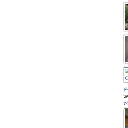
F
20
[
An