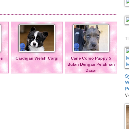
T
es
Cardigan Welsh Corgi
Cane Corso Puppy 5
Bulan Dengan Pelatihan
Dasar
S
W
P
Vi