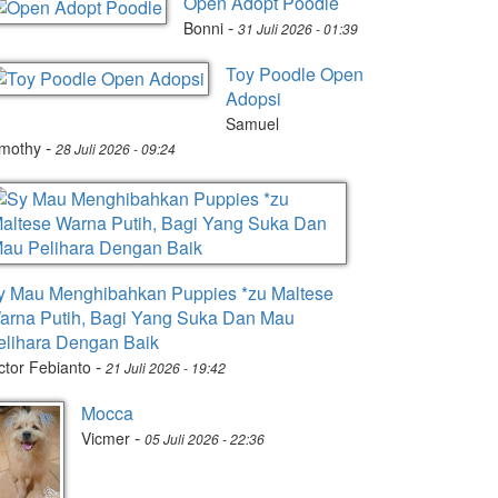
Open Adopt Poodle
-
Bonni
31 Juli 2026 - 01:39
Toy Poodle Open
Adopsi
Samuel
-
imothy
28 Juli 2026 - 09:24
y Mau Menghibahkan Puppies *zu Maltese
arna Putih, Bagi Yang Suka Dan Mau
elihara Dengan Baik
-
ctor Febianto
21 Juli 2026 - 19:42
Mocca
-
Vicmer
05 Juli 2026 - 22:36