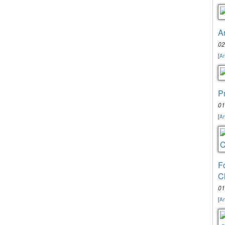
A
02
[
An
P
01
[
An
F
C
01
[
An