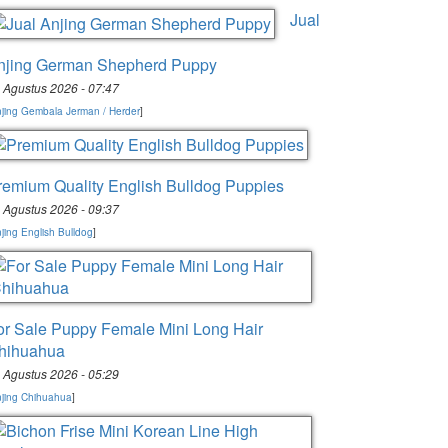
Jual
njing German Shepherd Puppy
 Agustus 2026 - 07:47
jing Gembala Jerman / Herder
]
remium Quality English Bulldog Puppies
 Agustus 2026 - 09:37
jing English Bulldog
]
or Sale Puppy Female Mini Long Hair
hihuahua
 Agustus 2026 - 05:29
jing Chihuahua
]