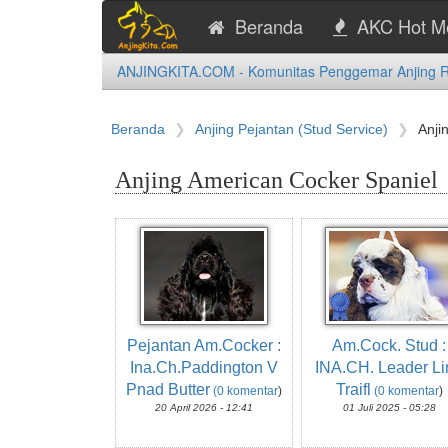
Beranda
AKC Hot M
ANJINGKITA.COM - Komunitas Penggemar Anjing Ras
Beranda
Anjing Pejantan (Stud Service)
Anji
Anjing American Cocker Spaniel
Pejantan Am.Cocker :
Am.Cock. Stud :
Ina.Ch.Paddington V
INA.CH. Leader Li
Pnad Butter
Traifl
(0 komentar
)
(0 komentar
)
20 April 2026 - 12:41
01 Juli 2025 - 05:28