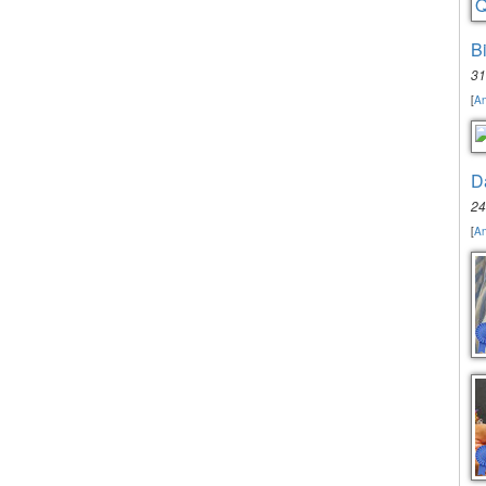
B
31
[
An
D
24
[
An