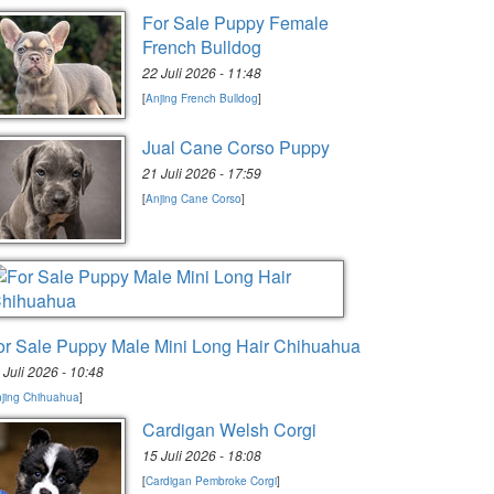
For Sale Puppy Female
French Bulldog
22 Juli 2026 - 11:48
[
Anjing French Bulldog
]
Jual Cane Corso Puppy
21 Juli 2026 - 17:59
[
Anjing Cane Corso
]
or Sale Puppy Male Mini Long Hair Chihuahua
 Juli 2026 - 10:48
jing Chihuahua
]
Cardigan Welsh Corgi
15 Juli 2026 - 18:08
[
Cardigan Pembroke Corgi
]