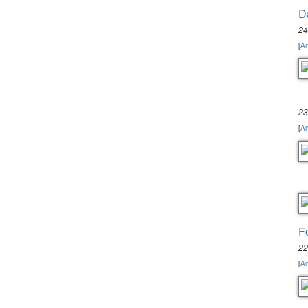
D
24
[
An
23
[
An
F
22
[
An