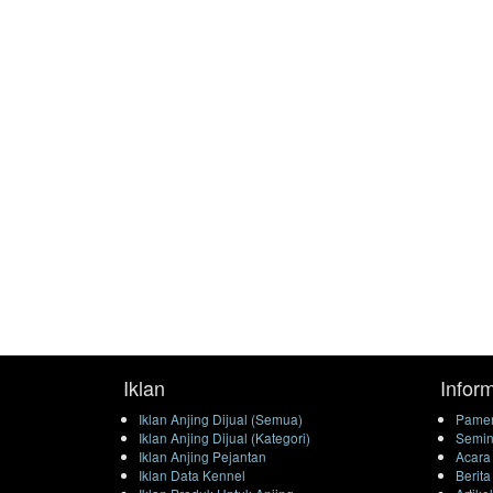
Iklan
Infor
Iklan Anjing Dijual (Semua)
Pamer
Iklan Anjing Dijual (Kategori)
Semin
Iklan Anjing Pejantan
Acara
Iklan Data Kennel
Berita