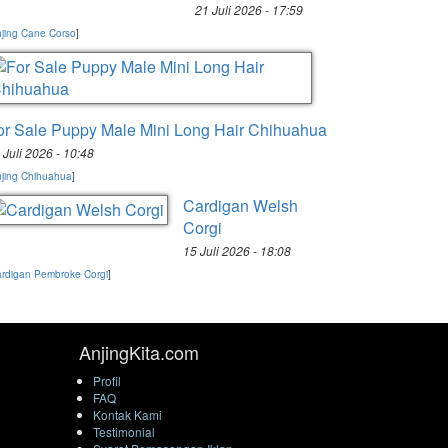
21 Juli 2026 - 17:59
jing Cane Corso
]
or Sale Puppy Male Mini Long Hair Chihuahua
 Juli 2026 - 10:48
jing Chihuahua
]
Cardigan Welsh
Corgi
15 Juli 2026 - 18:08
rdigan Pembroke Corgi
]
AnjingKita.com
Profil
FAQ
Kontak Kami
Testimonial