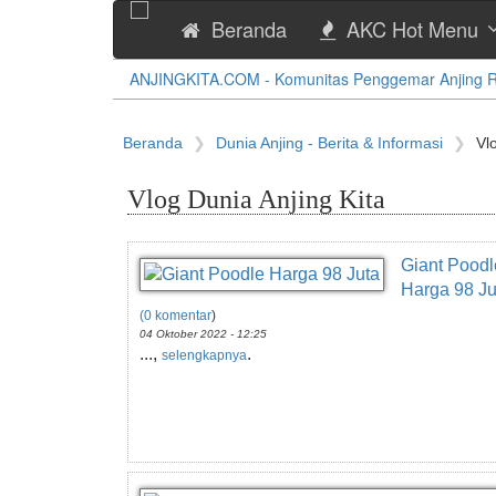
Beranda
AKC Hot Menu
ANJINGKITA.COM - Komunitas Penggemar Anjing Ras
Beranda
Dunia Anjing - Berita & Informasi
Vl
Vlog Dunia Anjing Kita
Giant Poodl
Harga 98 Ju
(0 komentar
)
04 Oktober 2022 - 12:25
...,
.
selengkapnya