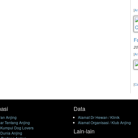
[
An
F
20
[
An
[
Ca
masi
Data
an Anjing
Alamat Dr Hewan / Klinik
ar Tentang Anjing
Alamat Organisasi / Klub Anjing
 Kumpul Dog Lovers
Lain-lain
 Dunia Anjing