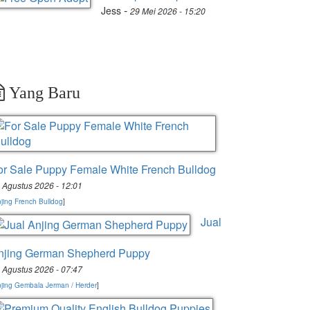
-
Jess
29 Mei 2026 - 15:20
Yang Baru
or Sale Puppy Female White French Bulldog
 Agustus 2026 - 12:01
jing French Bulldog
]
Jual
njing German Shepherd Puppy
 Agustus 2026 - 07:47
jing Gembala Jerman / Herder
]