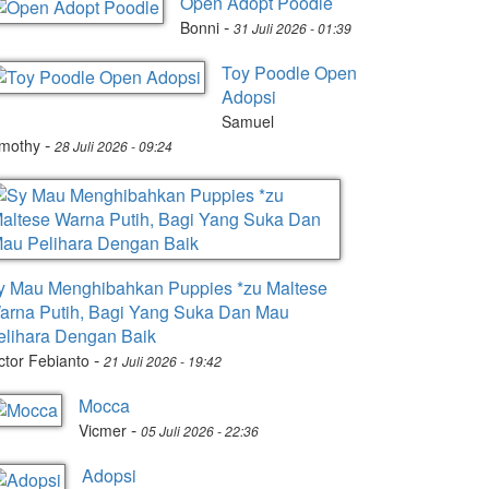
Open Adopt Poodle
-
Bonni
31 Juli 2026 - 01:39
Toy Poodle Open
Adopsi
Samuel
-
imothy
28 Juli 2026 - 09:24
y Mau Menghibahkan Puppies *zu Maltese
arna Putih, Bagi Yang Suka Dan Mau
elihara Dengan Baik
-
ctor Febianto
21 Juli 2026 - 19:42
Mocca
-
Vicmer
05 Juli 2026 - 22:36
Adopsi