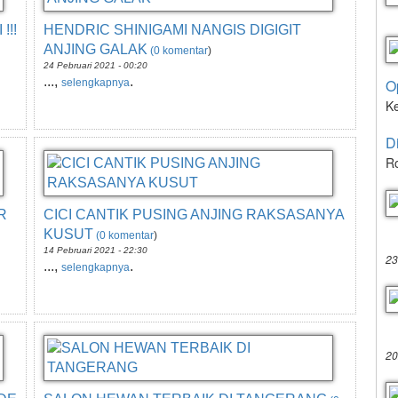
!!!
HENDRIC SHINIGAMI NANGIS DIGIGIT
ANJING GALAK
(0 komentar
)
24 Pebruari 2021 - 00:20
...,
.
O
selengkapnya
K
D
Ro
R
CICI CANTIK PUSING ANJING RAKSASANYA
KUSUT
(0 komentar
)
14 Pebruari 2021 - 22:30
23
...,
.
selengkapnya
20