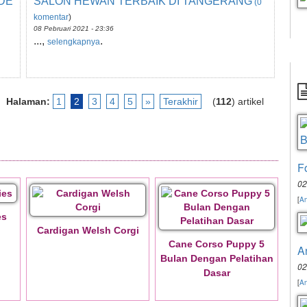
DE
SALON HEWAN TERBAIK DI TANGERANG
(0
komentar
)
08 Pebruari 2021 - 23:36
...,
.
selengkapnya
Halaman:
1
2
3
4
5
»
Terakhir
(
112
) artikel
F
02
[
An
es
Cardigan Welsh Corgi
Cane Corso Puppy 5
A
Bulan Dengan Pelatihan
02
Dasar
[
An