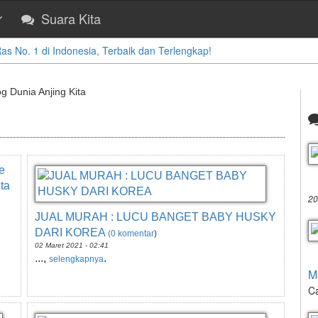
Suara Kita
 No. 1 di Indonesia, Terbaik dan Terlengkap!
og Dunia Anjing Kita
e
ta
20
JUAL MURAH : LUCU BANGET BABY HUSKY
DARI KOREA
(0 komentar
)
02 Maret 2021 - 02:41
...,
.
selengkapnya
M
Ca