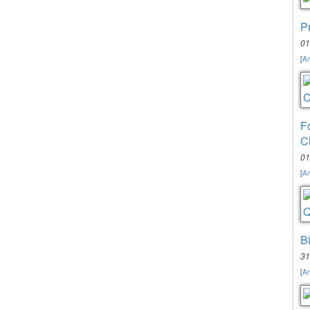
P
01
[
An
F
C
01
[
An
B
31
[
An