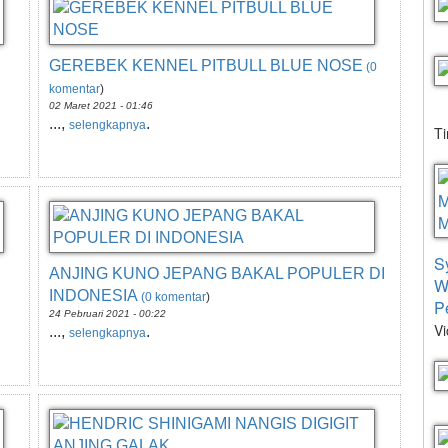
GEREBEK KENNEL PITBULL BLUE NOSE
(0
komentar
)
02 Maret 2021 - 01:46
...,
.
selengkapnya
T
S
ANJING KUNO JEPANG BAKAL POPULER DI
W
INDONESIA
(0 komentar
)
P
24 Pebruari 2021 - 00:22
Vi
...,
.
selengkapnya