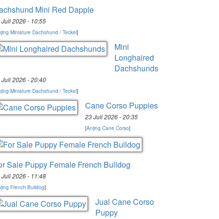
achshund Mini Red Dapple
 Juli 2026 - 10:55
jing Miniature Dachshund / Teckel
]
Mini
Longhaired
Dachshunds
 Juli 2026 - 20:40
jing Miniature Dachshund / Teckel
]
Cane Corso Puppies
23 Juli 2026 - 20:35
[
Anjing Cane Corso
]
or Sale Puppy Female French Bulldog
 Juli 2026 - 11:48
jing French Bulldog
]
Jual Cane Corso
Puppy