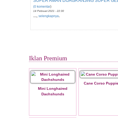
SUPER AMAN DIJAGA ANJING SUPER GE
(0 komentar
)
14 Pebruari 2021 - 22:30
...,
.
selengkapnya
Iklan Premium
Cane Corso Puppi
Mini Longhaired
Dachshunds