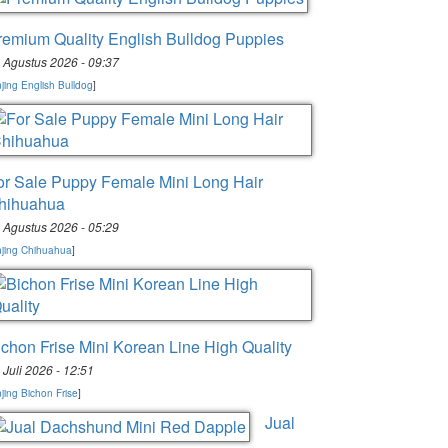
remium Quality English Bulldog Puppies
 Agustus 2026 - 09:37
jing English Bulldog
]
or Sale Puppy Female Mini Long Hair
hihuahua
 Agustus 2026 - 05:29
jing Chihuahua
]
ichon Frise Mini Korean Line High Quality
 Juli 2026 - 12:51
jing Bichon Frise
]
Jual