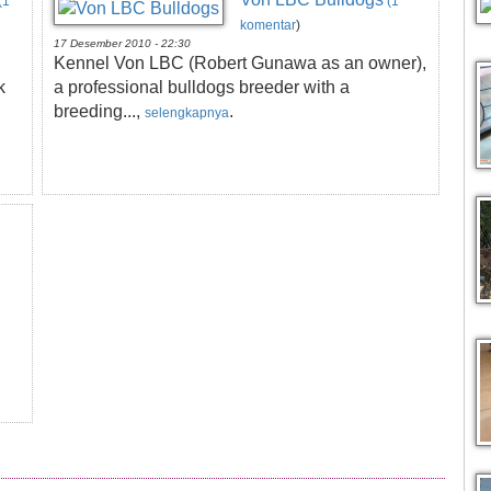
(1
(1
komentar
)
17 Desember 2010 - 22:30
Kennel Von LBC (Robert Gunawa as an owner),
k
a professional bulldogs breeder with a
breeding...,
.
selengkapnya
g