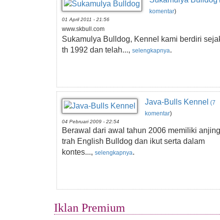
komentar
)
01 April 2011 - 21:56
www.skbull.com
Sukamulya Bulldog, Kennel kami berdiri seja
th 1992 dan telah...,
.
selengkapnya
Java-Bulls Kennel
(7
komentar
)
04 Pebruari 2009 - 22:54
Berawal dari awal tahun 2006 memiliki anjin
trah English Bulldog dan ikut serta dalam
kontes...,
.
selengkapnya
Iklan Premium