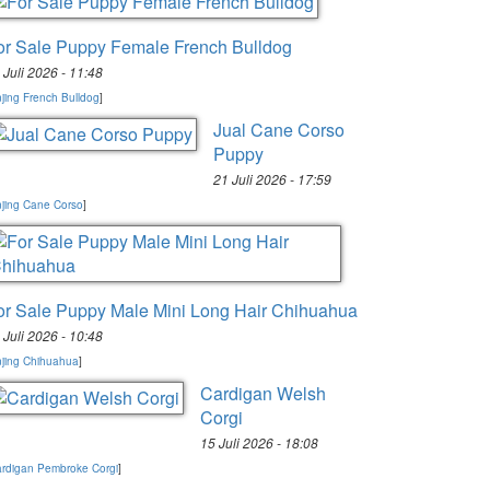
or Sale Puppy Female French Bulldog
 Juli 2026 - 11:48
jing French Bulldog
]
Jual Cane Corso
Puppy
21 Juli 2026 - 17:59
jing Cane Corso
]
or Sale Puppy Male Mini Long Hair Chihuahua
 Juli 2026 - 10:48
jing Chihuahua
]
Cardigan Welsh
Corgi
15 Juli 2026 - 18:08
rdigan Pembroke Corgi
]