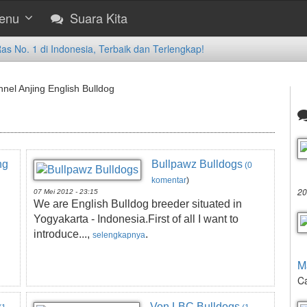
enu
Suara Kita
 No. 1 di Indonesia, Terbaik dan Terlengkap!
nel Anjing English Bulldog
ng
Bullpawz Bulldogs
(0
komentar
)
20
07 Mei 2012 - 23:15
We are English Bulldog breeder situated in
Yogyakarta - Indonesia.First of all I want to
introduce...,
.
selengkapnya
M
Ca
Von LBC Bulldogs