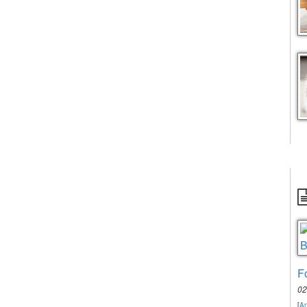
F
02
[
An