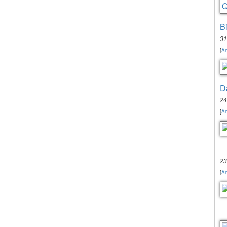
B
31
[
An
D
24
[
An
23
[
An