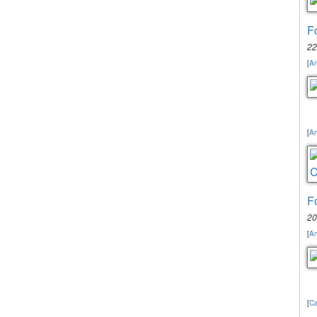
F
22
[
An
[
An
F
20
[
An
[
Ca