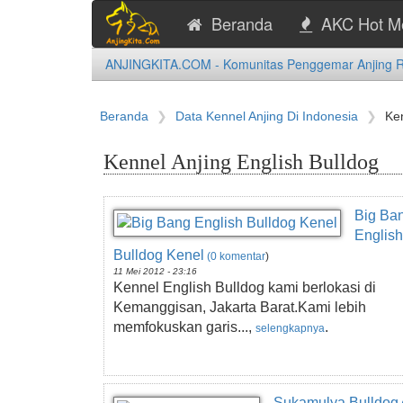
Beranda
AKC Hot M
ANJINGKITA.COM - Komunitas Penggemar Anjing Ras
Beranda
Data Kennel Anjing Di Indonesia
Ken
Kennel Anjing English Bulldog
Big Ba
English
Bulldog Kenel
(0 komentar
)
11 Mei 2012 - 23:16
Kennel English Bulldog kami berlokasi di
Kemanggisan, Jakarta Barat.Kami lebih
memfokuskan garis...,
.
selengkapnya
Sukamulya Bulldog