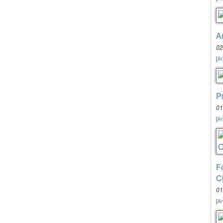
A
02
[
An
P
01
[
An
F
C
01
[
An