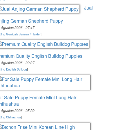
Jual
njing German Shepherd Puppy
 Agustus 2026 - 07:47
jing Gembala Jerman / Herder
]
remium Quality English Bulldog Puppies
 Agustus 2026 - 09:37
jing English Bulldog
]
or Sale Puppy Female Mini Long Hair
hihuahua
 Agustus 2026 - 05:29
jing Chihuahua
]