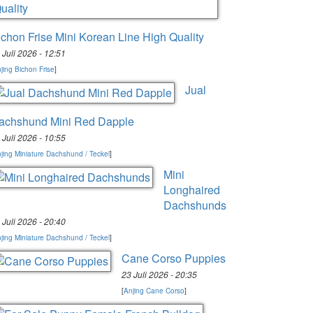
ichon Frise Mini Korean Line High Quality
 Juli 2026 - 12:51
jing Bichon Frise
]
Jual
achshund Mini Red Dapple
 Juli 2026 - 10:55
jing Miniature Dachshund / Teckel
]
Mini
Longhaired
Dachshunds
 Juli 2026 - 20:40
jing Miniature Dachshund / Teckel
]
Cane Corso Puppies
23 Juli 2026 - 20:35
[
Anjing Cane Corso
]