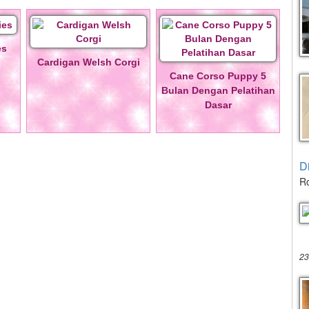
es
Cardigan Welsh Corgi
Cane Corso Puppy 5
Bulan Dengan Pelatihan
Dasar
D
Ro
23