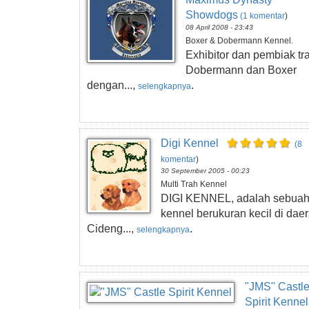
Showdogs
(1 komentar
)
08 April 2008 - 23:43
Boxer & Dobermann Kennel.
Exhibitor dan pembiak tr
Dobermann dan Boxer
dengan...,
.
selengkapnya
Digi Kennel
(8
komentar
)
30 September 2005 - 00:23
Multi Trah Kennel
DIGI KENNEL, adalah sebua
kennel berukuran kecil di dae
Cideng...,
.
selengkapnya
"JMS" Castl
Spirit Kennel