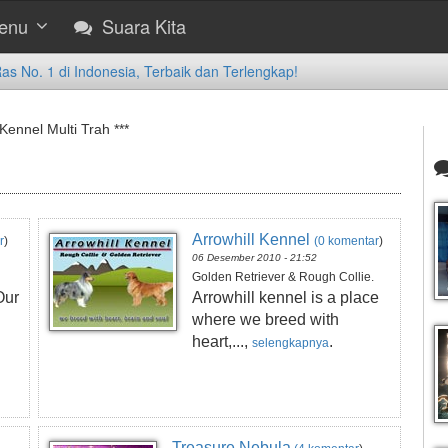
enu
Suara Kita
 No. 1 di Indonesia, Terbaik dan Terlengkap!
 Kennel Multi Trah ***
Arrowhill Kennel
r
)
(0 komentar
)
06 Desember 2010 - 21:52
Golden Retriever & Rough Collie.
Our
Arrowhill kennel is a place
where we breed with
heart,...,
.
selengkapnya
Treasure Nebula