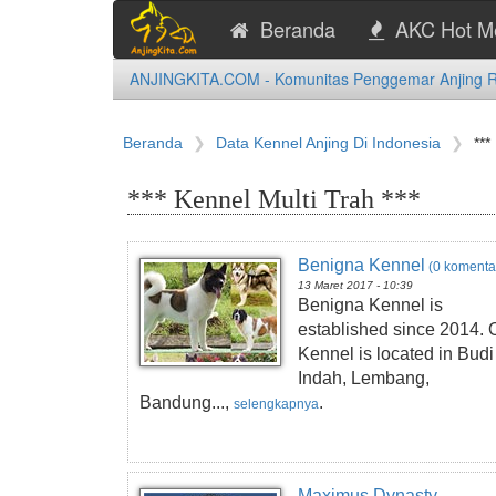
Beranda
AKC Hot M
ANJINGKITA.COM - Komunitas Penggemar Anjing Ras
Beranda
Data Kennel Anjing Di Indonesia
***
*** Kennel Multi Trah ***
Benigna Kennel
(0 komenta
13 Maret 2017 - 10:39
Benigna Kennel is
established since 2014. 
Kennel is located in Budi
Indah, Lembang,
Bandung...,
.
selengkapnya
Maximus Dynasty