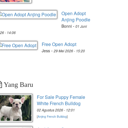
Open Adopt
Anjing Poodle
-
Bonni
01 Juni
26 - 14:06
Free Open Adopt
-
Jess
29 Mei 2026 - 15:20
Yang Baru
For Sale Puppy Female
White French Bulldog
02 Agustus 2026 - 12:01
[
Anjing French Bulldog
]