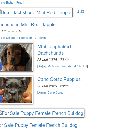
jing Bichon Frise
]
Jual
achshund Mini Red Dapple
 Juli 2026 - 10:55
jing Miniature Dachshund / Teckel
]
Mini Longhaired
Dachshunds
23 Juli 2026 - 20:40
[
Anjing Miniature Dachshund / Teckel
]
Cane Corso Puppies
23 Juli 2026 - 20:35
[
Anjing Cane Corso
]
or Sale Puppy Female French Bulldog