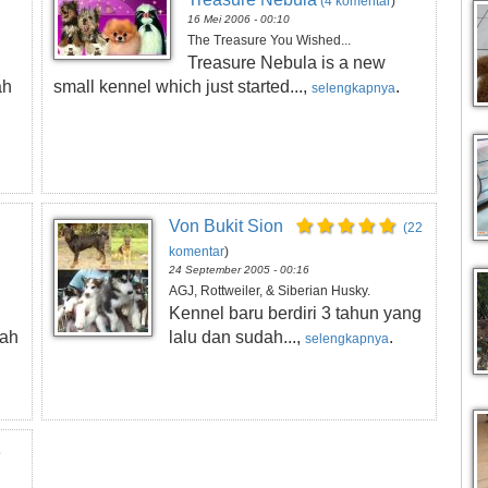
(4 komentar
)
16 Mei 2006 - 00:10
The Treasure You Wished...
Treasure Nebula is a new
ah
small kennel which just started...,
.
selengkapnya
Von Bukit Sion
(22
komentar
)
24 September 2005 - 00:16
AGJ, Rottweiler, & Siberian Husky.
h
Kennel baru berdiri 3 tahun yang
rah
lalu dan sudah...,
.
selengkapnya
e