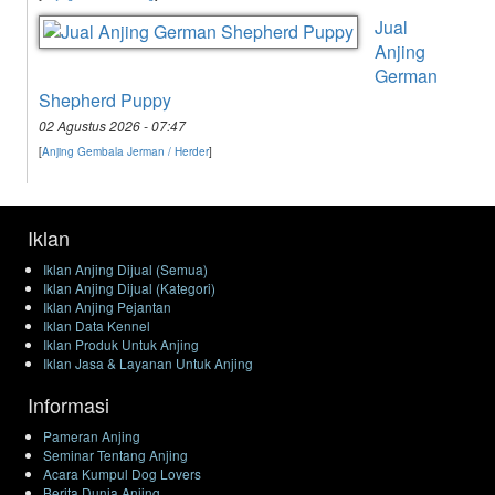
Jual
Anjing
German
Shepherd Puppy
02 Agustus 2026 - 07:47
[
Anjing Gembala Jerman / Herder
]
Iklan
Iklan Anjing Dijual (Semua)
Iklan Anjing Dijual (Kategori)
Iklan Anjing Pejantan
Iklan Data Kennel
Iklan Produk Untuk Anjing
Iklan Jasa & Layanan Untuk Anjing
Informasi
Pameran Anjing
Seminar Tentang Anjing
Acara Kumpul Dog Lovers
Berita Dunia Anjing