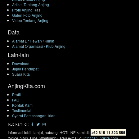
Artikel Tentang Anjing
Profil Anjing Ras
Galeri Foto Anjing
Video Tentang Anjing
Data
Alamat Dr Hewan / Klinik
Alamat Organisasi / Klub Anjing
Lain-lain
Download
Jajak Pendapat
Suara Kita
AnjingKita.com
Profil
FAQ
Kontak Kami
Testimonial
Syarat Pemasangan Iklan
Ikuti kami di:
Informasi lebih lanjut, hubungi HOTLINE kami di:
+62 815 11 323 555
(Voice, SMS, Line, Whatsapp), atau e-mail di
info@anjingkita.com