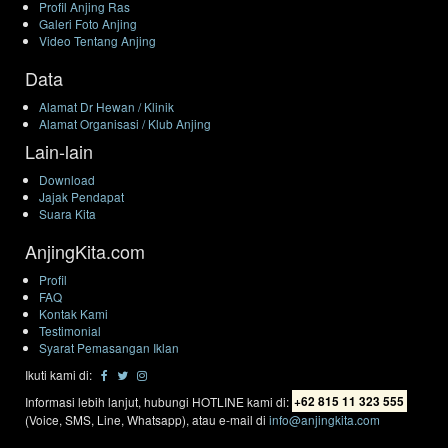
Profil Anjing Ras
Galeri Foto Anjing
Video Tentang Anjing
Data
Alamat Dr Hewan / Klinik
Alamat Organisasi / Klub Anjing
Lain-lain
Download
Jajak Pendapat
Suara Kita
AnjingKita.com
Profil
FAQ
Kontak Kami
Testimonial
Syarat Pemasangan Iklan
Ikuti kami di:
Informasi lebih lanjut, hubungi HOTLINE kami di:
+62 815 11 323 555
(Voice, SMS, Line, Whatsapp), atau e-mail di
info@anjingkita.com