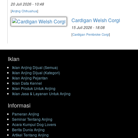
20 Juli 2026 - 10:48
[
Anjing Chihuahua
]
Cardigan Welsh Corgi
15 Juli 2026 - 18:08
[
Cardigan Pembroke Corgi
]
Iklan
Iklan Anjing Dijual (Semua)
Iklan Anjing Dijual (Kategori)
Iklan Anjing Pejantan
Iklan Data Kennel
Iklan Produk Untuk Anjing
Iklan Jasa & Layanan Untuk Anjing
Informasi
Pameran Anjing
Seminar Tentang Anjing
Acara Kumpul Dog Lovers
Berita Dunia Anjing
Artikel Tentang Anjing