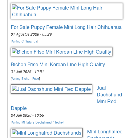
For Sale Puppy Female Mini Long Hair Chihuahua
01 Agustus 2026 - 05:29
[
Anjing Chihuahua
]
Bichon Frise Mini Korean Line High Quality
31 Juli 2026 - 12:51
[
Anjing Bichon Frise
]
Jual
Dachshund
Mini Red
Dapple
24 Juli 2026 - 10:55
[
Anjing Miniature Dachshund / Teckel
]
Mini Longhaired