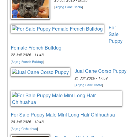
[
Anjing Cane Corso
]
For
Sale
Puppy
Female French Bulldog
22 Juli 2026 - 11:48
[
Anjing French Bulldog
]
Jual Cane Corso Puppy
21 Juli 2026 - 17:59
[
Anjing Cane Corso
]
For Sale Puppy Male Mini Long Hair Chihuahua
20 Juli 2026 - 10:48
[
Anjing Chihuahua
]