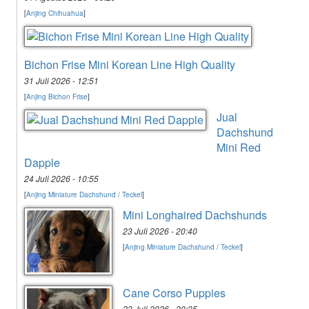
[
Anjing Chihuahua
]
Bichon Frise Mini Korean Line High Quality
31 Juli 2026 - 12:51
[
Anjing Bichon Frise
]
Jual
Dachshund
Mini Red
Dapple
24 Juli 2026 - 10:55
[
Anjing Miniature Dachshund / Teckel
]
Mini Longhaired Dachshunds
23 Juli 2026 - 20:40
[
Anjing Miniature Dachshund / Teckel
]
Cane Corso Puppies
23 Juli 2026 - 20:35