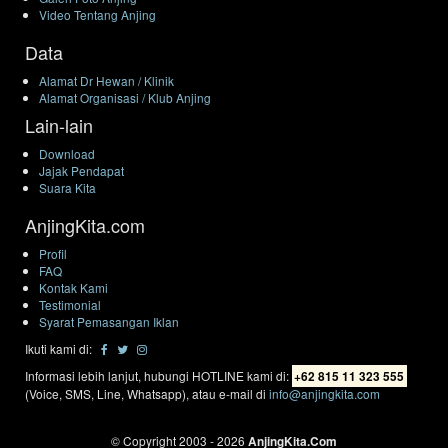
Video Tentang Anjing
Data
Alamat Dr Hewan / Klinik
Alamat Organisasi / Klub Anjing
Lain-lain
Download
Jajak Pendapat
Suara Kita
AnjingKita.com
Profil
FAQ
Kontak Kami
Testimonial
Syarat Pemasangan Iklan
Ikuti kami di:
Informasi lebih lanjut, hubungi HOTLINE kami di:
+62 815 11 323 555
(Voice, SMS, Line, Whatsapp), atau e-mail di
info@anjingkita.com
© Copyright 2003 - 2026
AnjingKita.Com