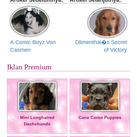
Artikel Sebelumnya:
Artikel Selanjutnya:
A.Comic Boyz Von
Dlimenthai�s Secret
Casmen
of Victory
Iklan Premium
Mini Longhaired
Cane Corso Puppies
Dachshunds