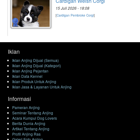
Cardigan Welsh Corgi
15 Juli 2026 - 18:08
[
Cardigan Pembroke Corgi
]
Iklan
Iklan Anjing Dijual (Semua)
Iklan Anjing Dijual (Kategori)
Iklan Anjing Pejantan
Iklan Data Kennel
Iklan Produk Untuk Anjing
Iklan Jasa & Layanan Untuk Anjing
Informasi
Pameran Anjing
Seminar Tentang Anjing
Acara Kumpul Dog Lovers
Berita Dunia Anjing
Artikel Tentang Anjing
Profil Anjing Ras
Galeri Foto Anjing