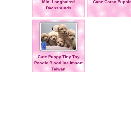
Mini Longhaired
Cane Corso Puppi
Dachshunds
Cute Puppy Tiny Toy
Poodle Bloodline Import
Taiwan