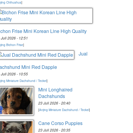
jing Chihuahua
]
ichon Frise Mini Korean Line High Quality
 Juli 2026 - 12:51
jing Bichon Frise
]
Jual
achshund Mini Red Dapple
 Juli 2026 - 10:55
jing Miniature Dachshund / Teckel
]
Mini Longhaired
Dachshunds
23 Juli 2026 - 20:40
[
Anjing Miniature Dachshund / Teckel
]
Cane Corso Puppies
23 Juli 2026 - 20:35