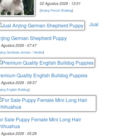
02 Agustus 2026 - 12:01
[
Anjing French Bulldog
]
Jual
njing German Shepherd Puppy
 Agustus 2026 - 07:47
jing Gembala Jerman / Herder
]
remium Quality English Bulldog Puppies
 Agustus 2026 - 09:37
jing English Bulldog
]
or Sale Puppy Female Mini Long Hair
hihuahua
 Agustus 2026 - 05:29