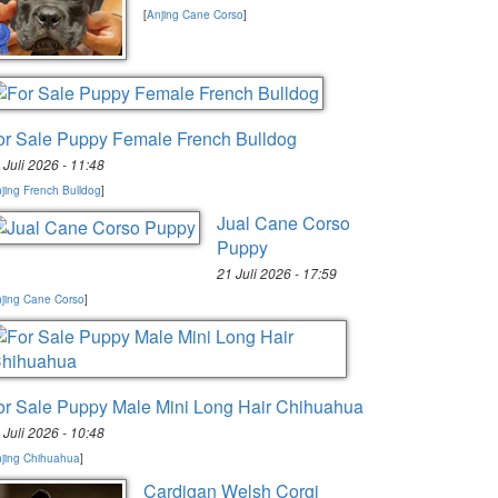
[
Anjing Cane Corso
]
or Sale Puppy Female French Bulldog
 Juli 2026 - 11:48
jing French Bulldog
]
Jual Cane Corso
Puppy
21 Juli 2026 - 17:59
jing Cane Corso
]
or Sale Puppy Male Mini Long Hair Chihuahua
 Juli 2026 - 10:48
jing Chihuahua
]
Cardigan Welsh Corgi