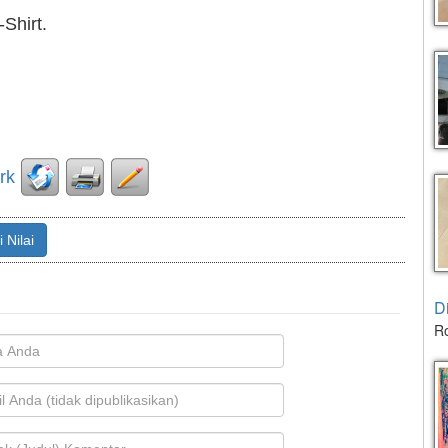
Shirt.
 Nilai
D
Ro