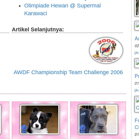
Olimpiade Hewan @ Supermal
Karawaci
Artikel Selanjutnya:
A
02
[
An
AWDF Championship Team Challenge 2006
P
01
[
An
F
C
01