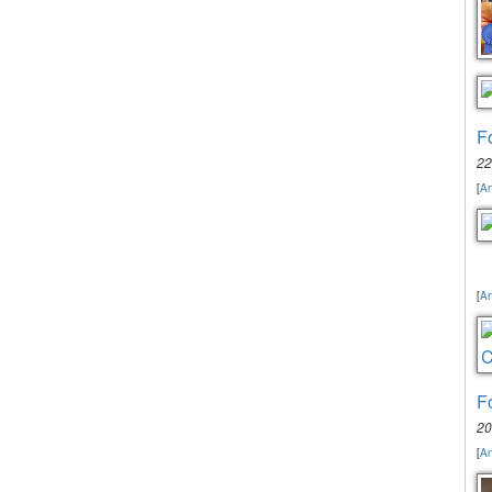
F
22
[
An
[
An
F
20
[
An