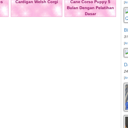
es
Cardigan Welsh Corgi
Cane Corso Puppy 5
[
An
Bulan Dengan Pelatihan
Dasar
B
31
[
An
D
24
[
An