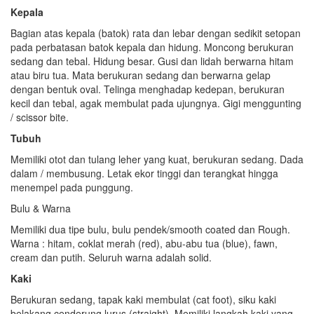
Kepala
Bagian atas kepala (batok) rata dan lebar dengan sedikit setopan
pada perbatasan batok kepala dan hidung. Moncong berukuran
sedang dan tebal. Hidung besar. Gusi dan lidah berwarna hitam
atau biru tua. Mata berukuran sedang dan berwarna gelap
dengan bentuk oval. Telinga menghadap kedepan, berukuran
kecil dan tebal, agak membulat pada ujungnya. Gigi menggunting
/ scissor bite.
Tubuh
Memiliki otot dan tulang leher yang kuat, berukuran sedang. Dada
dalam / membusung. Letak ekor tinggi dan terangkat hingga
menempel pada punggung.
Bulu & Warna
Memiliki dua tipe bulu, bulu pendek/smooth coated dan Rough.
Warna : hitam, coklat merah (red), abu-abu tua (blue), fawn,
cream dan putih. Seluruh warna adalah solid.
Kaki
Berukuran sedang, tapak kaki membulat (cat foot), siku kaki
belakang cenderung lurus (straight). Memiliki langkah kaki yang