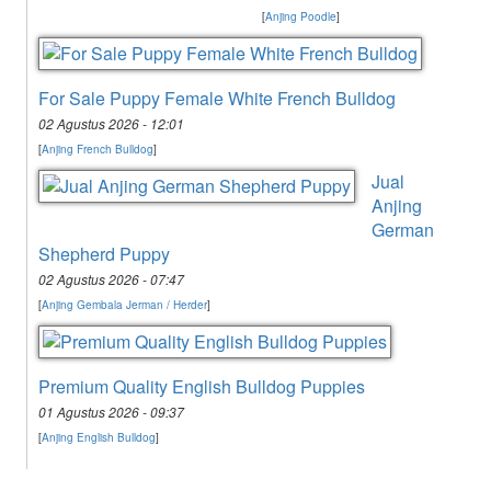
[
Anjing Poodle
]
For Sale Puppy Female White French Bulldog
02 Agustus 2026 - 12:01
[
Anjing French Bulldog
]
Jual
Anjing
German
Shepherd Puppy
02 Agustus 2026 - 07:47
[
Anjing Gembala Jerman / Herder
]
Premium Quality English Bulldog Puppies
01 Agustus 2026 - 09:37
[
Anjing English Bulldog
]