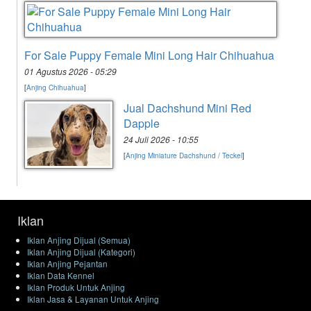
For Sale Puppy Female Mini Long Hair Chihuahua
01 Agustus 2026 - 05:29
[
Anjing Chihuahua
]
Jual Dachshund Mini Red
Dapple
24 Juli 2026 - 10:55
[
Anjing Miniature Dachshund / Teckel
]
Iklan
Iklan Anjing Dijual (Semua)
Iklan Anjing Dijual (Kategori)
Iklan Anjing Pejantan
Iklan Data Kennel
Iklan Produk Untuk Anjing
Iklan Jasa & Layanan Untuk Anjing