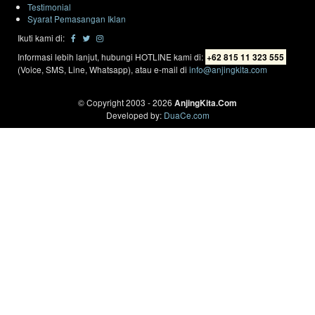
Testimonial
Syarat Pemasangan Iklan
Ikuti kami di:
Informasi lebih lanjut, hubungi HOTLINE kami di:
+62 815 11 323 555
(Voice, SMS, Line, Whatsapp), atau e-mail di
info@anjingkita.com
© Copyright 2003 - 2026
AnjingKita.Com
Developed by:
DuaCe.com