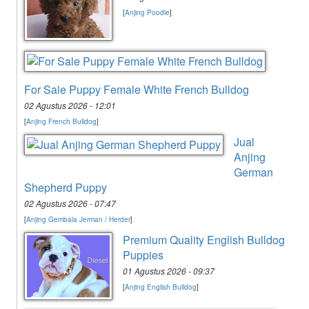
[
Anjing Poodle
]
For Sale Puppy Female White French Bulldog
02 Agustus 2026 - 12:01
[
Anjing French Bulldog
]
Jual
Anjing
German
Shepherd Puppy
02 Agustus 2026 - 07:47
[
Anjing Gembala Jerman / Herder
]
Premium Quality English Bulldog
Puppies
01 Agustus 2026 - 09:37
[
Anjing English Bulldog
]