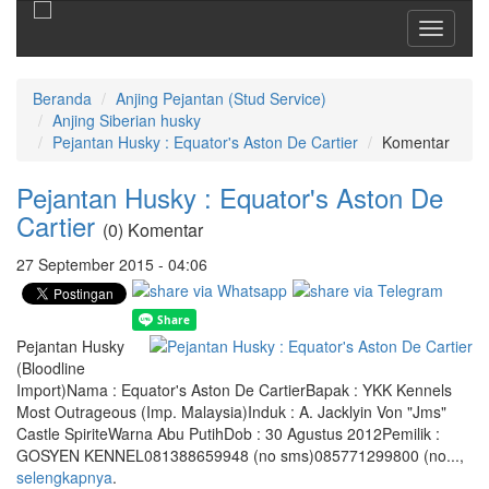
Toggle
navigati
Beranda
Anjing Pejantan (Stud Service)
Anjing Siberian husky
Pejantan Husky : Equator's Aston De Cartier
Komentar
Pejantan Husky : Equator's Aston De
Cartier
(0) Komentar
27 September 2015 - 04:06
Pejantan Husky
(Bloodline
Import)Nama : Equator's Aston De CartierBapak : YKK Kennels
Most Outrageous (Imp. Malaysia)Induk : A. Jacklyin Von "Jms"
Castle SpiriteWarna Abu PutihDob : 30 Agustus 2012Pemilik :
GOSYEN KENNEL081388659948 (no sms)085771299800 (no...,
selengkapnya
.