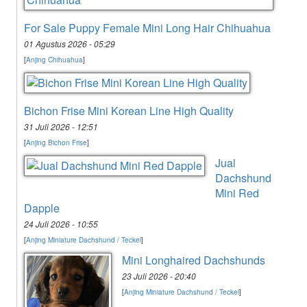
For Sale Puppy Female Mini Long Hair Chihuahua
01 Agustus 2026 - 05:29
[
Anjing Chihuahua
]
Bichon Frise Mini Korean Line High Quality
31 Juli 2026 - 12:51
[
Anjing Bichon Frise
]
Jual
Dachshund
Mini Red
Dapple
24 Juli 2026 - 10:55
[
Anjing Miniature Dachshund / Teckel
]
Mini Longhaired Dachshunds
23 Juli 2026 - 20:40
[
Anjing Miniature Dachshund / Teckel
]