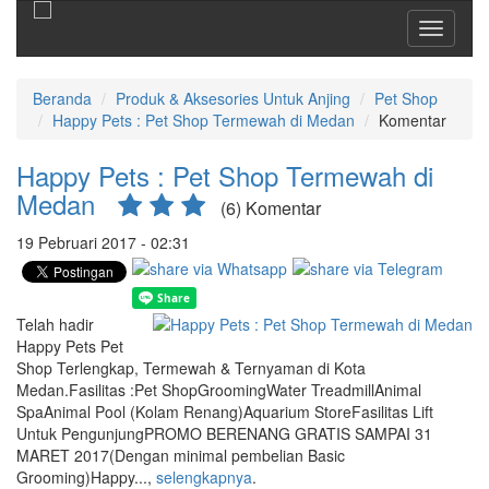
Toggle
navigati
Beranda
Produk & Aksesories Untuk Anjing
Pet Shop
Happy Pets : Pet Shop Termewah di Medan
Komentar
Happy Pets : Pet Shop Termewah di
Medan
(6) Komentar
19 Pebruari 2017 - 02:31
Telah hadir
Happy Pets Pet
Shop Terlengkap, Termewah & Ternyaman di Kota
Medan.Fasilitas :Pet ShopGroomingWater TreadmillAnimal
SpaAnimal Pool (Kolam Renang)Aquarium StoreFasilitas Lift
Untuk PengunjungPROMO BERENANG GRATIS SAMPAI 31
MARET 2017(Dengan minimal pembelian Basic
Grooming)Happy...,
selengkapnya
.