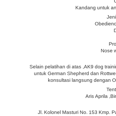
Kandang untuk anj
Jeni
Obedienc
D
Pro
Nose w
Selain pelatihan di atas ,AK9 dog tra
untuk German Shepherd dan Rottweil
konsultasi langsung dengan Own
Ten
Aris Aprila ,B
Jl. Kolonel Masturi No. 153 Kmp. P