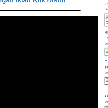
gan Iklan Klik Disini
01
[
An
B
31
[
An
D
24
[
An
23
[
An