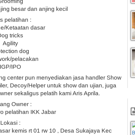
Grooming
ing besar dan anjing kecil
s pelatihan :
e/Ketaatan dasar
og tricks
Agility
tection dog
ork/pelacakan
IGP/IPO
ining center pun menyediakan jasa handler Show
er, Decoy/Helper untuk show dan ujian, juga
er sekaligus pelatih kami Aris Aprila.
tang Owner :
iro pelatihan IKK Jabar
Lokasi :
asar kemis rt 01 rw 10 , Desa Sukajaya Kec