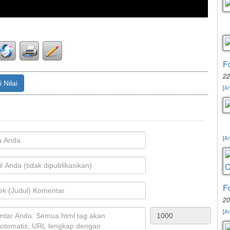
F
22
 Nilai
[
An
[
An
F
20
[
An