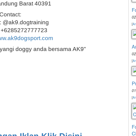
ndung Barat 40391
F
Contact:
02
: @ak9.dogtraining
[
An
: +6285272777723
w.ak9dogsport.com
A
yayangi doggy anda bersama AK9"
02
[
An
P
01
[
An
F
C