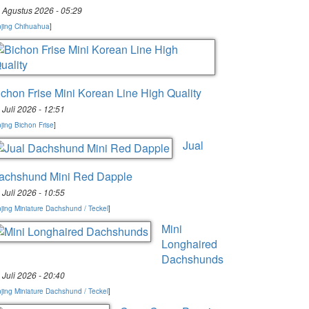
 Agustus 2026 - 05:29
jing Chihuahua
]
ichon Frise Mini Korean Line High Quality
 Juli 2026 - 12:51
jing Bichon Frise
]
Jual
achshund Mini Red Dapple
 Juli 2026 - 10:55
jing Miniature Dachshund / Teckel
]
Mini
Longhaired
Dachshunds
 Juli 2026 - 20:40
jing Miniature Dachshund / Teckel
]