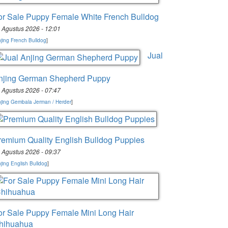
or Sale Puppy Female White French Bulldog
 Agustus 2026 - 12:01
jing French Bulldog
]
Jual
njing German Shepherd Puppy
 Agustus 2026 - 07:47
jing Gembala Jerman / Herder
]
remium Quality English Bulldog Puppies
 Agustus 2026 - 09:37
jing English Bulldog
]
or Sale Puppy Female Mini Long Hair
hihuahua