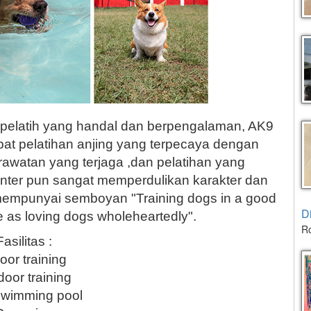
n pelatih yang handal dan berpengalaman, AK9
pat pelatihan anjing yang terpecaya dengan
erawatan yang terjaga ,dan pelatihan yang
nter pun sangat memperdulikan karakter dan
i mempunyai semboyan "Training dogs in a good
D
e as loving dogs wholeheartedly".
Ro
Fasilitas :
oor training
oor training
wimming pool