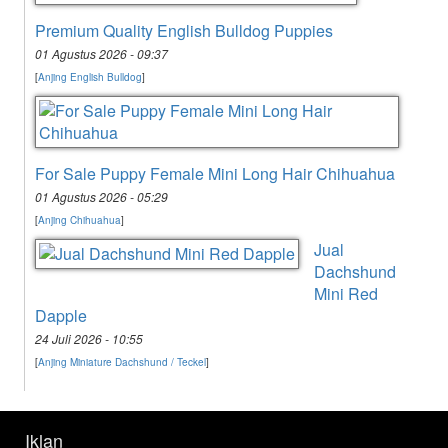
Premium Quality English Bulldog Puppies
01 Agustus 2026 - 09:37
[
Anjing English Bulldog
]
For Sale Puppy Female Mini Long Hair Chihuahua
01 Agustus 2026 - 05:29
[
Anjing Chihuahua
]
Jual
Dachshund
Mini Red
Dapple
24 Juli 2026 - 10:55
[
Anjing Miniature Dachshund / Teckel
]
Iklan