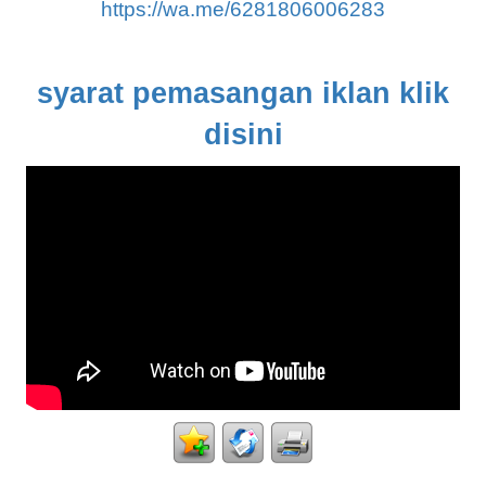
https://wa.me/6281806006283
syarat pemasangan iklan klik
disini