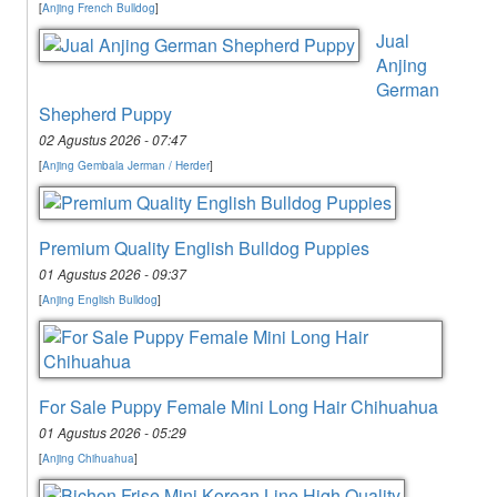
[
Anjing French Bulldog
]
Jual
Anjing
German
Shepherd Puppy
02 Agustus 2026 - 07:47
[
Anjing Gembala Jerman / Herder
]
Premium Quality English Bulldog Puppies
01 Agustus 2026 - 09:37
[
Anjing English Bulldog
]
For Sale Puppy Female Mini Long Hair Chihuahua
01 Agustus 2026 - 05:29
[
Anjing Chihuahua
]