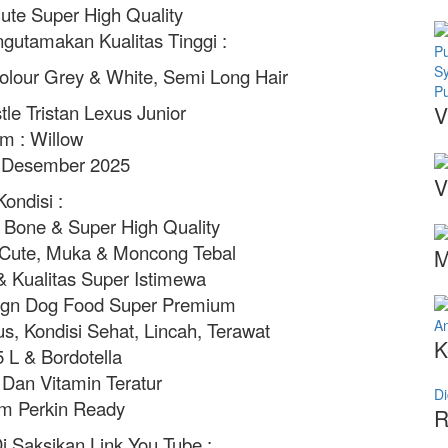
te Super High Quality
gutamakan Kualitas Tinggi :
S
Colour Grey & White, Semi Long Hair
Pu
tle Tristan Lexus Junior
V
m : Willow
8 Desember 2025
V
Kondisi :
 Bone & Super High Quality
 Cute, Muka & Moncong Tebal
M
 Kualitas Super Istimewa
Dgn Dog Food Super Premium
An
, Kondisi Sehat, Lincah, Terawat
K
5 L & Bordotella
Dan Vitamin Teratur
Di
m Perkin Ready
R
i Saksikan Link You Tube :