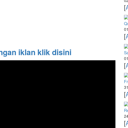
02
[
Qu
01
[
an iklan klik disini
Sa
01
[
Fr
31
[
R
24
[