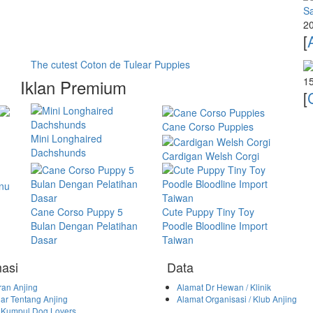
Sa
20
[
The cutest Coton de Tulear Puppies
15
Iklan Premium
[
Cane Corso Puppies
Mini Longhaired
Dachshunds
Cardigan Welsh Corgi
Inu
Cane Corso Puppy 5
Cute Puppy Tiny Toy
Bulan Dengan Pelatihan
Poodle Bloodline Import
Dasar
Taiwan
masi
Data
an Anjing
Alamat Dr Hewan / Klinik
ar Tentang Anjing
Alamat Organisasi / Klub Anjing
 Kumpul Dog Lovers