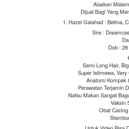
Alaskan Malamu
Dijual Bagi Yang Men
1. Hazel Galahad : Betina, 
Sire : Dreamcas
Da
Dob : 2
Semi Long Hair, Big
Super Istimewa, Very
Anatomi Kompak &
Perawatan Terjamin 
Nafsu Makan Sangat Bagus
Vaksin 
Obat Cacing 
Stambu
Untuk Video Bisa D