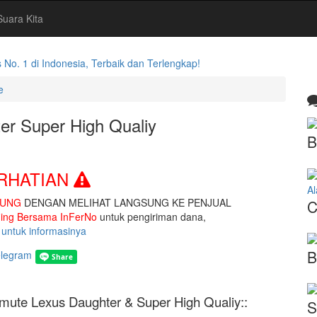
Suara Kita
. 1 di Indonesia, Terbaik dan Terlengkap!
e
er Super High Qualiy
B
RHATIAN
A
SUNG
DENGAN MELIHAT LANGSUNG KE PENJUAL
C
ng Bersama InFerNo
untuk pengiriman dana,
ni untuk informasinya
B
mute Lexus Daughter & Super High Qualiy::
S