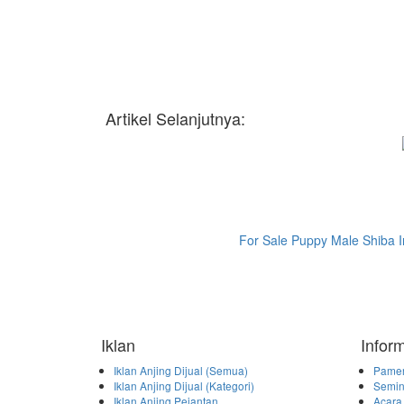
Artikel Selanjutnya:
For Sale Puppy Male Shiba 
Iklan
Infor
Iklan Anjing Dijual (Semua)
Pamer
Iklan Anjing Dijual (Kategori)
Semin
Iklan Anjing Pejantan
Acara