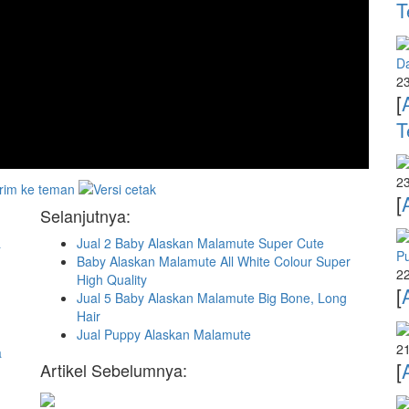
T
D
23
[
T
23
[
Selanjutnya:
&
Jual 2 Baby Alaskan Malamute Super Cute
P
Baby Alaskan Malamute All White Colour Super
22
High Quality
[
Jual 5 Baby Alaskan Malamute Big Bone, Long
Hair
Jual Puppy Alaskan Malamute
21
a
[
Artikel Sebelumnya: