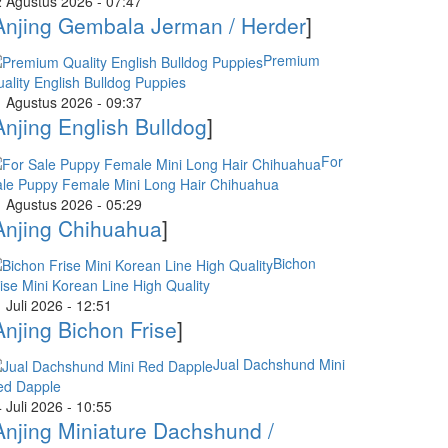
 Agustus 2026 - 07:47
Anjing Gembala Jerman / Herder
]
Premium
ality English Bulldog Puppies
 Agustus 2026 - 09:37
Anjing English Bulldog
]
For
le Puppy Female Mini Long Hair Chihuahua
 Agustus 2026 - 05:29
Anjing Chihuahua
]
Bichon
ise Mini Korean Line High Quality
 Juli 2026 - 12:51
Anjing Bichon Frise
]
Jual Dachshund Mini
ed Dapple
 Juli 2026 - 10:55
Anjing Miniature Dachshund /