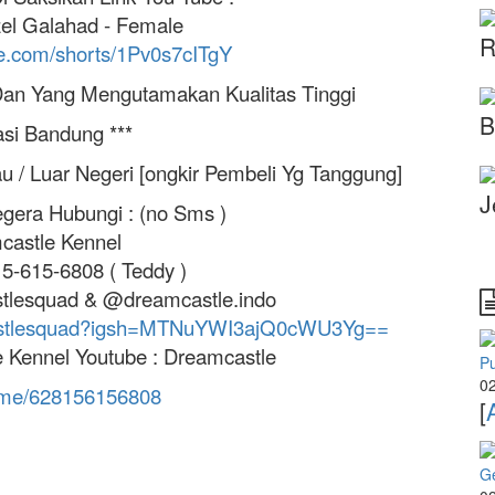
zel Galahad - Female
R
be.com/shorts/1Pv0s7cITgY
Dan Yang Mengutamakan Kualitas Tinggi
B
asi Bandung ***
au / Luar Negeri [ongkir Pembeli Yg Tanggung]
J
gera Hubungi : (no Sms )
castle Kennel
5-615-6808 ( Teddy )
tlesquad & @dreamcastle.indo
castlesquad?igsh=MTNuYWI3ajQ0cWU3Yg==
 Kennel Youtube : Dreamcastle
P
02
a.me/628156156808
[
G