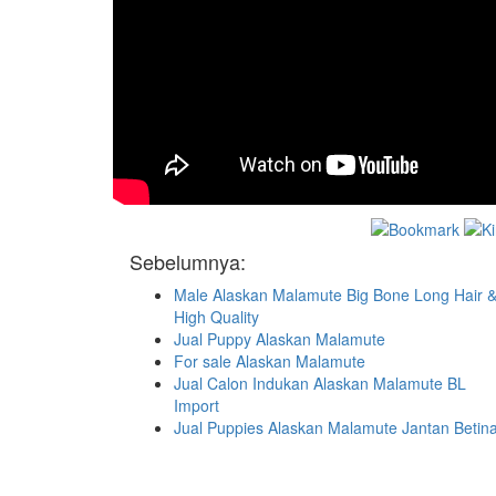
Sebelumnya:
Male Alaskan Malamute Big Bone Long Hair 
High Quality
Jual Puppy Alaskan Malamute
For sale Alaskan Malamute
Jual Calon Indukan Alaskan Malamute BL
Import
Jual Puppies Alaskan Malamute Jantan Betin