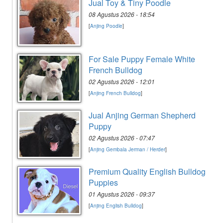
Jual Toy & Tiny Poodle
08 Agustus 2026 - 18:54
[
Anjing Poodle
]
For Sale Puppy Female White
French Bulldog
02 Agustus 2026 - 12:01
[
Anjing French Bulldog
]
Jual Anjing German Shepherd
Puppy
02 Agustus 2026 - 07:47
[
Anjing Gembala Jerman / Herder
]
Premium Quality English Bulldog
Puppies
01 Agustus 2026 - 09:37
[
Anjing English Bulldog
]