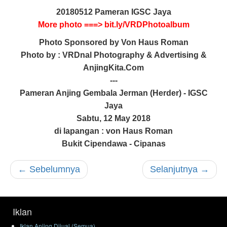
20180512 Pameran IGSC Jaya
More photo ===> bit.ly/VRDPhotoalbum
Photo Sponsored by Von Haus Roman
Photo by : VRDnal Photography & Advertising &
AnjingKita.Com
---
Pameran Anjing Gembala Jerman (Herder) - IGSC
Jaya
Sabtu, 12 May 2018
di lapangan : von Haus Roman
Bukit Cipendawa - Cipanas
←
Sebelumnya
Selanjutnya
→
Iklan
Iklan Anjing Dijual (Semua)