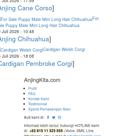
 Juli 2026 - 17:59
Anjing Cane Corso
]
For
le Puppy Male Mini Long Hair Chihuahua
 Juli 2026 - 10:48
Anjing Chihuahua
]
Cardigan Welsh Corgi
 Juli 2026 - 18:08
Cardigan Pembroke Corgi
]
AnjingKita.com
Profil
FAQ
Kontak Kami
Testimonial
Syarat Pemasangan Iklan
Ikuti kami di:
Informasi lebih lanjut, hubungi HOTLINE kami
di:
(Voice, SMS, Line,
+62 815 11 323 555
Whatsapp), atau e-mail di
info@anjingkita.com