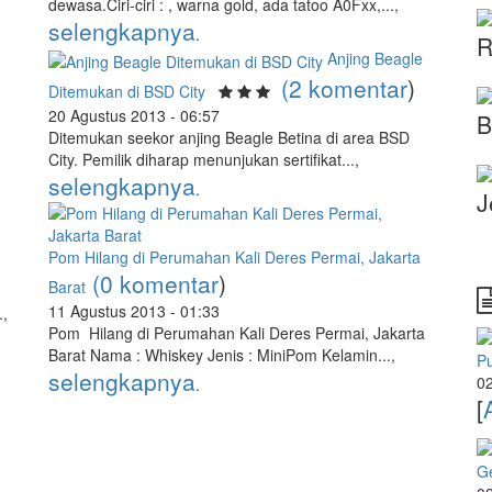
dewasa.Ciri-ciri : , warna gold, ada tatoo A0Fxx,...,
selengkapnya
.
R
Anjing Beagle
(2 komentar
)
Ditemukan di BSD City
20 Agustus 2013 - 06:57
B
Ditemukan seekor anjing Beagle Betina di area BSD
City. Pemilik diharap menunjukan sertifikat...,
selengkapnya
.
J
Pom Hilang di Perumahan Kali Deres Permai, Jakarta
(0 komentar
)
Barat
11 Agustus 2013 - 01:33
.,
Pom Hilang di Perumahan Kali Deres Permai, Jakarta
Barat Nama : Whiskey Jenis : MiniPom Kelamin...,
P
selengkapnya
02
.
[
G