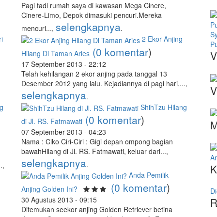
Pagi tadi rumah saya di kawasan Mega Cinere,
Cinere-Limo, Depok dimasuki pencuri.Mereka
selengkapnya
mencuri...,
.
S
i
2 Ekor Anjing
Pu
(0 komentar
)
Hilang Di Taman Aries
V
17 September 2013 - 22:12
Telah kehilangan 2 ekor anjing pada tanggal 13
Desember 2012 yang lalu. Kejadiannya di pagi hari,...,
V
selengkapnya
.
ng
ShihTzu Hilang
(0 komentar
)
di Jl. RS. Fatmawati
M
07 September 2013 - 04:23
Nama : Ciko Ciri-Ciri : Gigi depan ompong bagian
bawahHilang di Jl. RS. Fatmawati, keluar dari...,
An
selengkapnya
.
.,
K
Anda Pemilik
(0 komentar
)
Anjing Golden Ini?
Di
30 Agustus 2013 - 09:15
R
Ditemukan seekor anjing Golden Retriever betina