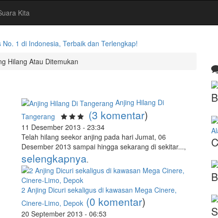
Suara Kita
. 1 di Indonesia, Terbaik dan Terlengkap!
ng Hilang Atau Ditemukan
B
m
Anjing Hilang Di
(3 komentar
)
Tangerang
11 Desember 2013 - 23:34
A
Telah hilang seekor anjing pada hari Jumat, 06
C
Desember 2013 sampai hingga sekarang di sekitar...,
selengkapnya
.
B
2 Anjing Dicuri sekaligus di kawasan Mega Cinere,
(0 komentar
)
Cinere-Limo, Depok
S
20 September 2013 - 06:53