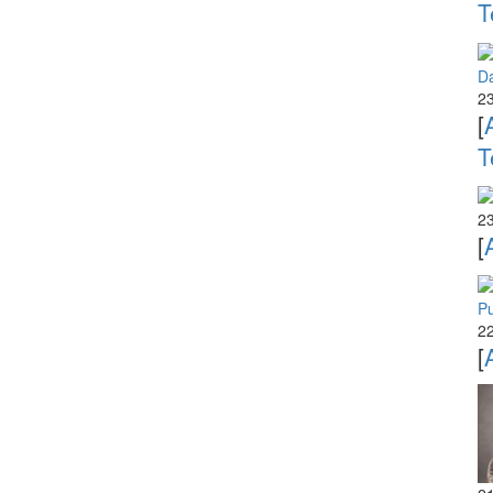
T
D
23
[
T
23
[
P
22
[