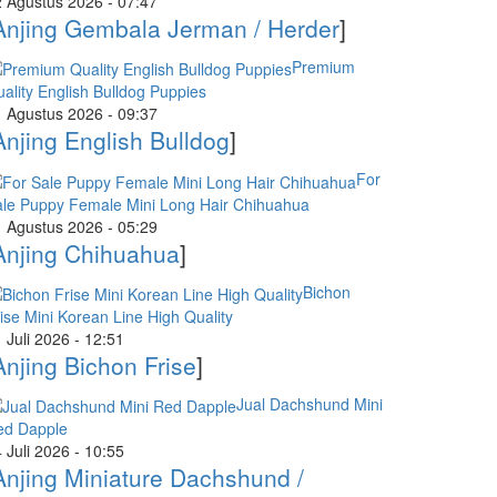
 Agustus 2026 - 07:47
Anjing Gembala Jerman / Herder
]
Premium
ality English Bulldog Puppies
 Agustus 2026 - 09:37
Anjing English Bulldog
]
For
le Puppy Female Mini Long Hair Chihuahua
 Agustus 2026 - 05:29
Anjing Chihuahua
]
Bichon
ise Mini Korean Line High Quality
 Juli 2026 - 12:51
Anjing Bichon Frise
]
Jual Dachshund Mini
ed Dapple
 Juli 2026 - 10:55
Anjing Miniature Dachshund /