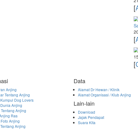
21
[
Sa
20
[
15
[
masi
Data
an Anjing
Alamat Dr Hewan / Klinik
ar Tentang Anjing
Alamat Organisasi / Klub Anjing
 Kumpul Dog Lovers
Lain-lain
 Dunia Anjing
l Tentang Anjing
Download
 Anjing Ras
Jajak Pendapat
 Foto Anjing
Suara Kita
 Tentang Anjing