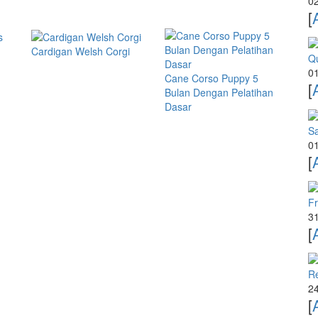
02
[
Cardigan Welsh Corgi
Qu
01
Cane Corso Puppy 5
[
Bulan Dengan Pelatihan
Dasar
Sa
01
[
Fr
31
[
R
24
[