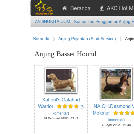
Beranda
AKC Hot M
ANJINGKITA.COM - Komunitas Penggemar Anjing Ras
Beranda
Anjing Pejantan (Stud Service)
Anji
Anjing Basset Hound
Xalient's Galahad
Warrior
INA.CH.Desmond 
(8
Mokmer
komentar
)
28 Pebruari 2007 - 23:41
komentar
)
12 April 2005 - 08:45