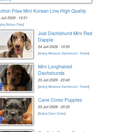
ichon Frise Mini Korean Line High Quality
 Juli 2026 - 12:51
jing Bichon Frise
]
Jual Dachshund Mini Red
Dapple
24 Juli 2026 - 10:55
[
Anjing Miniature Dachshund / Teckel
]
Mini Longhaired
Dachshunds
23 Juli 2026 - 20:40
[
Anjing Miniature Dachshund / Teckel
]
Cane Corso Puppies
23 Juli 2026 - 20:35
[
Anjing Cane Corso
]