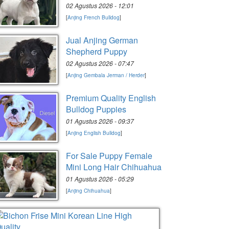
02 Agustus 2026 - 12:01
[
Anjing French Bulldog
]
Jual Anjing German
Shepherd Puppy
02 Agustus 2026 - 07:47
[
Anjing Gembala Jerman / Herder
]
Premium Quality English
Bulldog Puppies
01 Agustus 2026 - 09:37
[
Anjing English Bulldog
]
For Sale Puppy Female
Mini Long Hair Chihuahua
01 Agustus 2026 - 05:29
[
Anjing Chihuahua
]