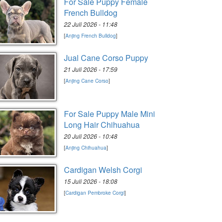
For Sale Puppy Female
French Bulldog
22 Juli 2026 - 11:48
[
Anjing French Bulldog
]
Jual Cane Corso Puppy
21 Juli 2026 - 17:59
[
Anjing Cane Corso
]
For Sale Puppy Male Mini
Long Hair Chihuahua
20 Juli 2026 - 10:48
[
Anjing Chihuahua
]
Cardigan Welsh Corgi
15 Juli 2026 - 18:08
[
Cardigan Pembroke Corgi
]