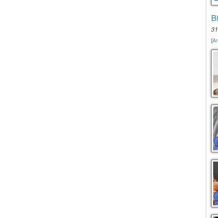
B
31
[
An