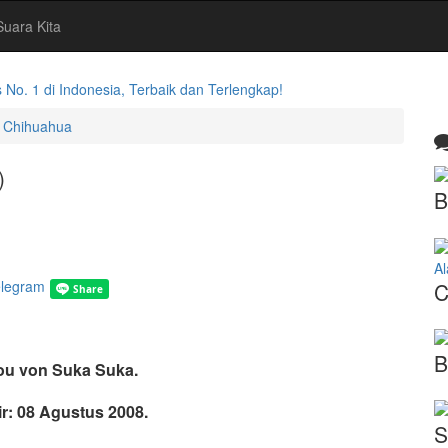
Suara Kita
. 1 di Indonesia, Terbaik dan Terlengkap!
g Chihuahua
)
B
A
C
B
ou von Suka Suka.
ir: 08 Agustus 2008.
S