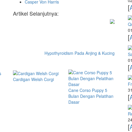
02
Casper Von Harris
[
Artikel Selanjutnya:
Qu
01
[
Hypothyroidism Pada Anjing & Kucing
Sa
01
[
Cardigan Welsh Corgi
Fr
31
Cane Corso Puppy 5
[
Bulan Dengan Pelatihan
Dasar
R
24
[