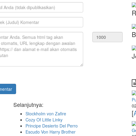
R
B
J
mentar
P
Selanjutnya:
02
[
Stockholm von Zafire
Cozy Of Little Linky
Principe Desierto Del Perro
G
Escudo Von Harry Brother