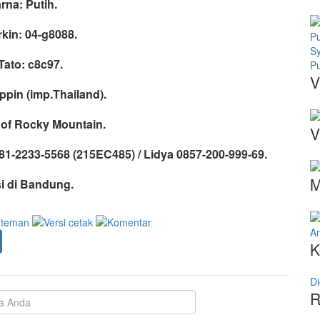
rna: Putih.
kin: 04-g8088.
S
Tato: c8c97.
Pu
V
pin (imp.Thailand).
 of Rocky Mountain.
V
-2233-5568 (215EC485) / Lidya 0857-200-999-69.
M
i di Bandung.
An
K
Di
R