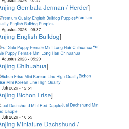
 Agustus 2026 - 07:47
Anjing Gembala Jerman / Herder
]
Premium
ality English Bulldog Puppies
 Agustus 2026 - 09:37
Anjing English Bulldog
]
For
le Puppy Female Mini Long Hair Chihuahua
 Agustus 2026 - 05:29
Anjing Chihuahua
]
Bichon
ise Mini Korean Line High Quality
 Juli 2026 - 12:51
Anjing Bichon Frise
]
Jual Dachshund Mini
ed Dapple
 Juli 2026 - 10:55
Anjing Miniature Dachshund /