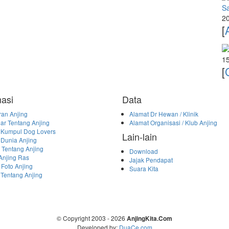
Sa
20
[
15
[
masi
Data
an Anjing
Alamat Dr Hewan / Klinik
ar Tentang Anjing
Alamat Organisasi / Klub Anjing
 Kumpul Dog Lovers
Lain-lain
 Dunia Anjing
l Tentang Anjing
Download
 Anjing Ras
Jajak Pendapat
 Foto Anjing
Suara Kita
 Tentang Anjing
© Copyright 2003 - 2026
AnjingKita.Com
Developed by:
DuaCe.com