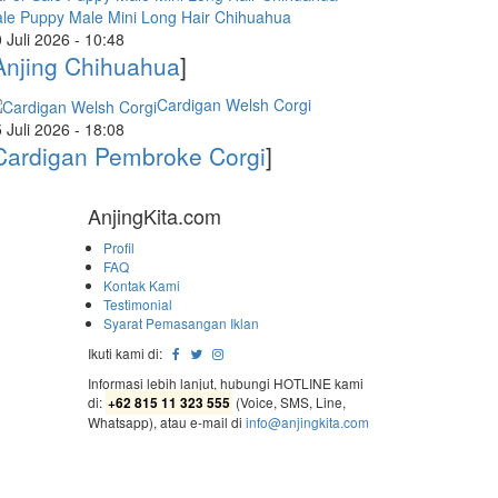
le Puppy Male Mini Long Hair Chihuahua
 Juli 2026 - 10:48
Anjing Chihuahua
]
Cardigan Welsh Corgi
 Juli 2026 - 18:08
Cardigan Pembroke Corgi
]
AnjingKita.com
Profil
FAQ
Kontak Kami
Testimonial
Syarat Pemasangan Iklan
Ikuti kami di:
Informasi lebih lanjut, hubungi HOTLINE kami
di:
(Voice, SMS, Line,
+62 815 11 323 555
Whatsapp), atau e-mail di
info@anjingkita.com