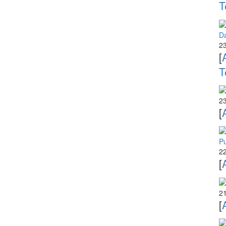
T
D
23
[
T
23
[
P
22
[
21
[