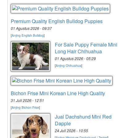
Premium Quality English Bulldog Puppies
01 Agustus 2026 - 09:37
[
Anjing English Bulldog
]
For Sale Puppy Female Mini
Long Hair Chihuahua
01 Agustus 2026 - 05:29
[
Anjing Chihuahua
]
Bichon Frise Mini Korean Line High Quality
31 Juli 2026 - 12:51
[
Anjing Bichon Frise
]
Jual Dachshund Mini Red
Dapple
24 Juli 2026 - 10:55
[
Anjing Miniature Dachshund / Teckel
]