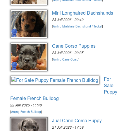
Mini Longhaired Dachshunds
23 Juli 2026 - 20:40
[
Anjing Miniature Dachshund / Teckel
]
Cane Corso Puppies
23 Juli 2026 - 20:35
[
Anjing Cane Corso
]
For
Sale
Puppy
Female French Bulldog
22 Juli 2026 - 11:48
[
Anjing French Bulldog
]
Jual Cane Corso Puppy
21 Juli 2026 - 17:59