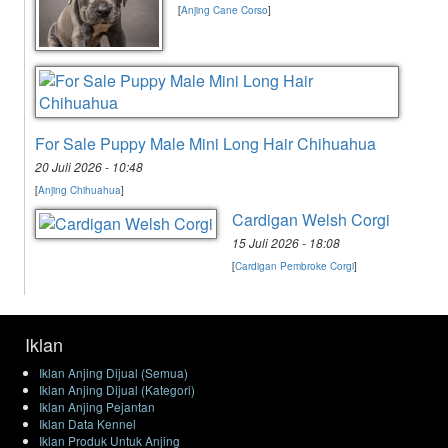
[
Anjing Cane Corso
]
For Sale Puppy Male Mini Long Hair Chihuahua
20 Juli 2026 - 10:48
[
Anjing Chihuahua
]
Cardigan Welsh Corgi
15 Juli 2026 - 18:08
[
Cardigan Pembroke Corgi
]
Iklan
Iklan Anjing Dijual (Semua)
Iklan Anjing Dijual (Kategori)
Iklan Anjing Pejantan
Iklan Data Kennel
Iklan Produk Untuk Anjing