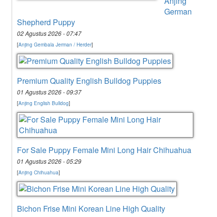
Anjing
German
Shepherd Puppy
02 Agustus 2026 - 07:47
[
Anjing Gembala Jerman / Herder
]
Premium Quality English Bulldog Puppies
01 Agustus 2026 - 09:37
[
Anjing English Bulldog
]
For Sale Puppy Female Mini Long Hair Chihuahua
01 Agustus 2026 - 05:29
[
Anjing Chihuahua
]
Bichon Frise Mini Korean Line High Quality