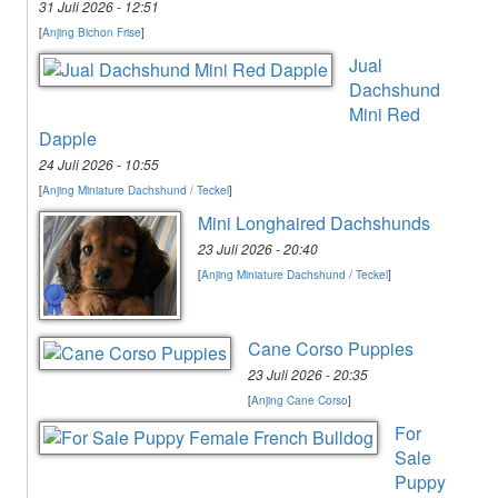
31 Juli 2026 - 12:51
[
Anjing Bichon Frise
]
Jual
Dachshund
Mini Red
Dapple
24 Juli 2026 - 10:55
[
Anjing Miniature Dachshund / Teckel
]
Mini Longhaired Dachshunds
23 Juli 2026 - 20:40
[
Anjing Miniature Dachshund / Teckel
]
Cane Corso Puppies
23 Juli 2026 - 20:35
[
Anjing Cane Corso
]
For
Sale
Puppy