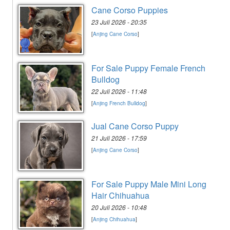
Cane Corso Puppies
23 Juli 2026 - 20:35
[
Anjing Cane Corso
]
For Sale Puppy Female French
Bulldog
22 Juli 2026 - 11:48
[
Anjing French Bulldog
]
Jual Cane Corso Puppy
21 Juli 2026 - 17:59
[
Anjing Cane Corso
]
For Sale Puppy Male Mini Long
Hair Chihuahua
20 Juli 2026 - 10:48
[
Anjing Chihuahua
]