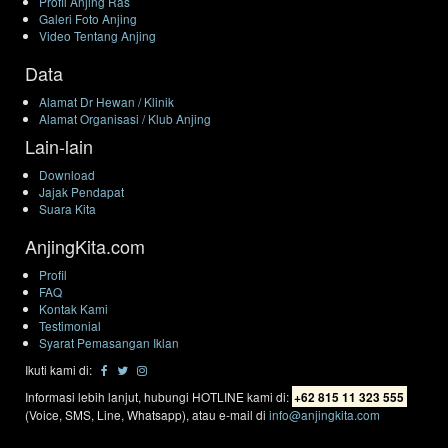
Profil Anjing Ras
Galeri Foto Anjing
Video Tentang Anjing
Data
Alamat Dr Hewan / Klinik
Alamat Organisasi / Klub Anjing
Lain-lain
Download
Jajak Pendapat
Suara Kita
AnjingKita.com
Profil
FAQ
Kontak Kami
Testimonial
Syarat Pemasangan Iklan
Ikuti kami di:
Informasi lebih lanjut, hubungi HOTLINE kami di:
+62 815 11 323 555
(Voice, SMS, Line, Whatsapp), atau e-mail di
info@anjingkita.com