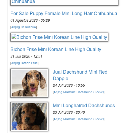
For Sale Puppy Female Mini Long Hair Chihuahua
01 Agustus 2026 - 05:29
[
Anjing Chihuahua
]
Bichon Frise Mini Korean Line High Quality
31 Juli 2026 - 12:51
[
Anjing Bichon Frise
]
Jual Dachshund Mini Red
Dapple
24 Juli 2026 - 10:55
[
Anjing Miniature Dachshund / Teckel
]
Mini Longhaired Dachshunds
23 Juli 2026 - 20:40
[
Anjing Miniature Dachshund / Teckel
]