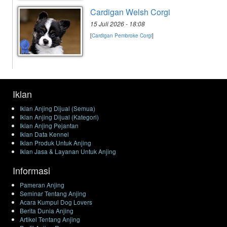
Cardigan Welsh Corgi
15 Juli 2026 - 18:08
[
Cardigan Pembroke Corgi
]
Iklan
Iklan Anjing Dijual (Semua)
Iklan Anjing Dijual (Kategori)
Iklan Anjing Pejantan
Iklan Data Kennel
Iklan Produk Untuk Anjing
Iklan Jasa & Layanan Untuk Anjing
Informasi
Pameran Anjing
Seminar Tentang Anjing
Acara Kumpul Dog Lovers
Berita Dunia Anjing
Artikel Tentang Anjing