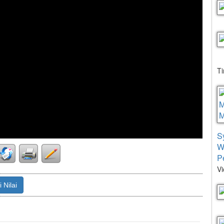
T
S
W
P
Vi
 Nilai