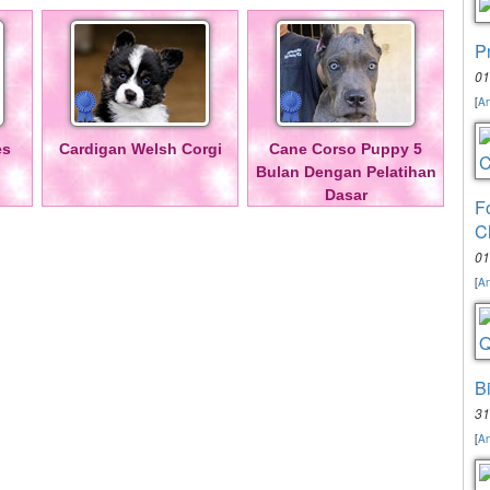
P
01
[
An
es
Cardigan Welsh Corgi
Cane Corso Puppy 5
Bulan Dengan Pelatihan
Dasar
F
C
01
[
An
B
31
[
An