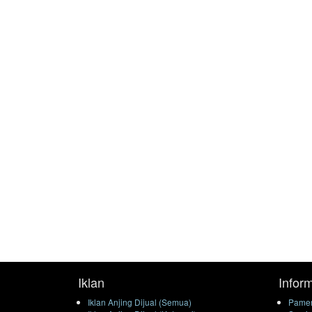
Iklan
Infor
Iklan Anjing Dijual (Semua)
Pamer