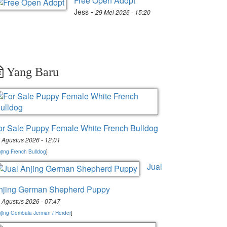
Free Open Adopt
-
Jess
29 Mei 2026 - 15:20
Yang Baru
or Sale Puppy Female White French Bulldog
 Agustus 2026 - 12:01
jing French Bulldog
]
Jual
njing German Shepherd Puppy
 Agustus 2026 - 07:47
jing Gembala Jerman / Herder
]