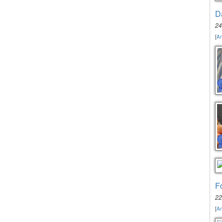
D
24
[
An
F
22
[
An