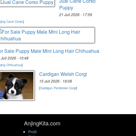
Jual Cane Corso
Puppy
21 Juli 2026 - 17:59
jing Cane Corso
]
or Sale Puppy Male Mini Long Hair Chihuahua
 Juli 2026 - 10:48
jing Chihuahua
]
Cardigan Welsh Corgi
15 Juli 2026 - 18:08
[
Cardigan Pembroke Corgi
]
AnjingKita.com
Profil