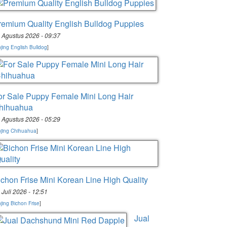
remium Quality English Bulldog Puppies
 Agustus 2026 - 09:37
jing English Bulldog
]
or Sale Puppy Female Mini Long Hair
hihuahua
 Agustus 2026 - 05:29
jing Chihuahua
]
ichon Frise Mini Korean Line High Quality
 Juli 2026 - 12:51
jing Bichon Frise
]
Jual