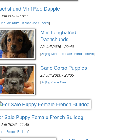
achshund Mini Red Dapple
 Juli 2026 - 10:55
jing Miniature Dachshund / Teckel
]
Mini Longhaired
Dachshunds
23 Juli 2026 - 20:40
[
Anjing Miniature Dachshund / Teckel
]
Cane Corso Puppies
23 Juli 2026 - 20:35
[
Anjing Cane Corso
]
or Sale Puppy Female French Bulldog
 Juli 2026 - 11:48
jing French Bulldog
]