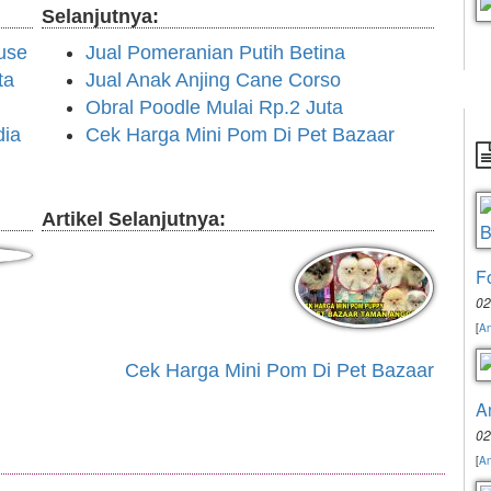
Selanjutnya:
use
Jual Pomeranian Putih Betina
ta
Jual Anak Anjing Cane Corso
Obral Poodle Mulai Rp.2 Juta
dia
Cek Harga Mini Pom Di Pet Bazaar
Artikel Selanjutnya:
F
02
[
An
Cek Harga Mini Pom Di Pet Bazaar
A
02
[
An