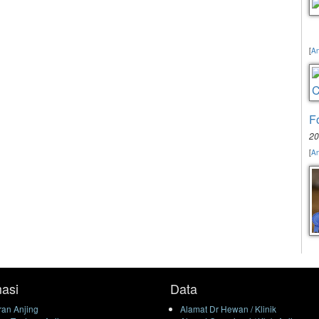
[
An
F
20
[
An
masi
Data
an Anjing
Alamat Dr Hewan / Klinik