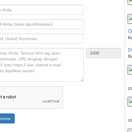
O
K
D
Ro
23
entar
20