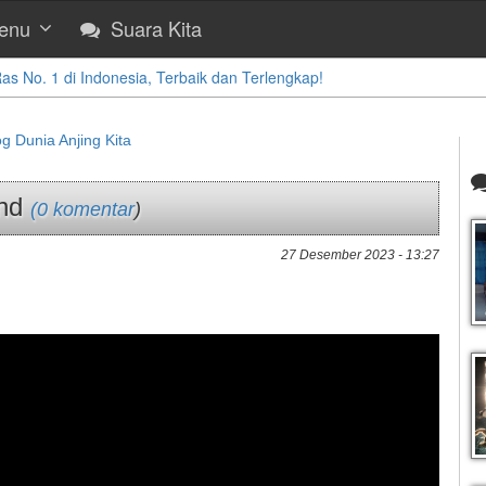
enu
Suara Kita
 No. 1 di Indonesia, Terbaik dan Terlengkap!
og Dunia Anjing Kita
und
(0 komentar
)
27 Desember 2023 - 13:27