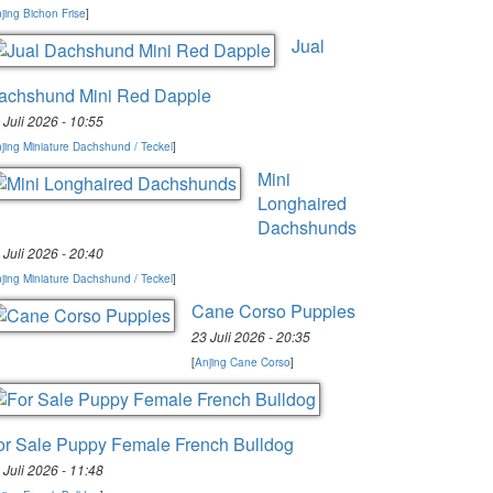
jing Bichon Frise
]
Jual
achshund Mini Red Dapple
 Juli 2026 - 10:55
jing Miniature Dachshund / Teckel
]
Mini
Longhaired
Dachshunds
 Juli 2026 - 20:40
jing Miniature Dachshund / Teckel
]
Cane Corso Puppies
23 Juli 2026 - 20:35
[
Anjing Cane Corso
]
or Sale Puppy Female French Bulldog
 Juli 2026 - 11:48