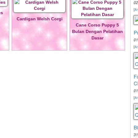
02
[
An
es
Cardigan Welsh Corgi
Cane Corso Puppy 5
P
Bulan Dengan Pelatihan
Dasar
01
[
An
F
C
01
[
An
B
31