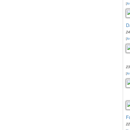
[
An
D
24
[
An
23
[
An
F
22