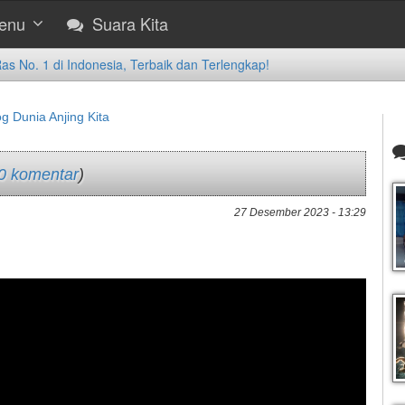
enu
Suara Kita
 No. 1 di Indonesia, Terbaik dan Terlengkap!
og Dunia Anjing Kita
0 komentar
)
27 Desember 2023 - 13:29