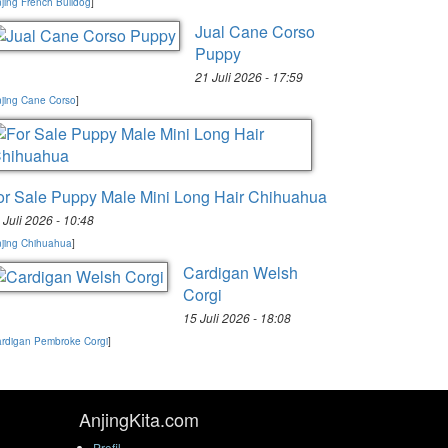
jing French Bulldog
]
Jual Cane Corso
Puppy
21 Juli 2026 - 17:59
jing Cane Corso
]
or Sale Puppy Male Mini Long Hair Chihuahua
 Juli 2026 - 10:48
jing Chihuahua
]
Cardigan Welsh
Corgi
15 Juli 2026 - 18:08
rdigan Pembroke Corgi
]
AnjingKita.com
Profil