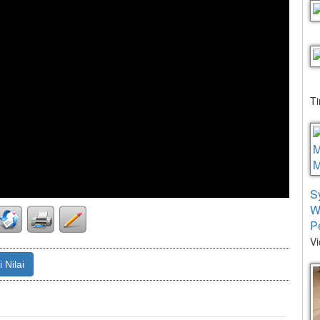
T
S
W
P
Vi
 Nilai