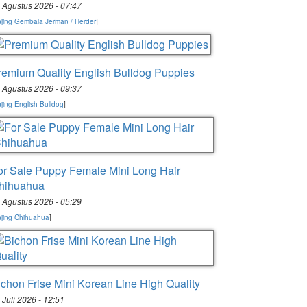
 Agustus 2026 - 07:47
jing Gembala Jerman / Herder
]
remium Quality English Bulldog Puppies
 Agustus 2026 - 09:37
jing English Bulldog
]
or Sale Puppy Female Mini Long Hair
hihuahua
 Agustus 2026 - 05:29
jing Chihuahua
]
ichon Frise Mini Korean Line High Quality
 Juli 2026 - 12:51