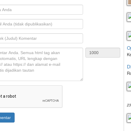
O
K
D
Ro
23
entar