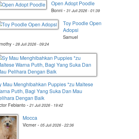
Open Adopt Poodle
-
Bonni
31 Juli 2026 - 01:39
Toy Poodle Open
Adopsi
Samuel
-
imothy
28 Juli 2026 - 09:24
y Mau Menghibahkan Puppies *zu Maltese
arna Putih, Bagi Yang Suka Dan Mau
elihara Dengan Baik
-
ctor Febianto
21 Juli 2026 - 19:42
Mocca
-
Vicmer
05 Juli 2026 - 22:36