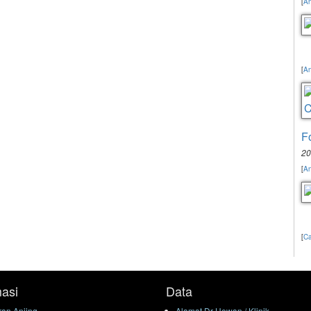
[
An
[
An
F
20
[
An
[
Ca
masi
Data
an Anjing
Alamat Dr Hewan / Klinik