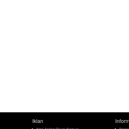
Iklan
Infor
Iklan Anjing Dijual (Semua)
Pamer