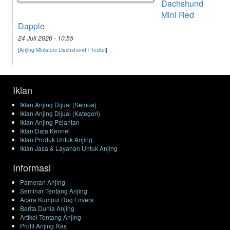
Dachshund
Mini Red
Dapple
24 Juli 2026 - 10:55
[
Anjing Miniature Dachshund / Teckel
]
Iklan
Iklan Anjing Dijual (Semua)
Iklan Anjing Dijual (Kategori)
Iklan Anjing Pejantan
Iklan Data Kennel
Iklan Produk Untuk Anjing
Iklan Jasa & Layanan Untuk Anjing
Informasi
Pameran Anjing
Seminar Tentang Anjing
Acara Kumpul Dog Lovers
Berita Dunia Anjing
Artikel Tentang Anjing
Profil Anjing Ras