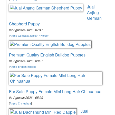
Jual
Anjing
German
Shepherd Puppy
02 Agustus 2026 - 07:47
[
Anjing Gembala Jerman / Herder
]
Premium Quality English Bulldog Puppies
01 Agustus 2026 - 09:37
[
Anjing English Bulldog
]
For Sale Puppy Female Mini Long Hair Chihuahua
01 Agustus 2026 - 05:29
[
Anjing Chihuahua
]
Jual