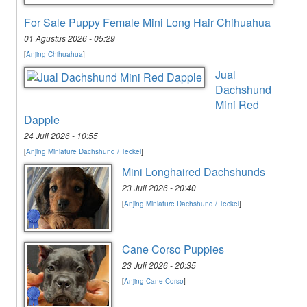
For Sale Puppy Female Mini Long Hair Chihuahua
01 Agustus 2026 - 05:29
[
Anjing Chihuahua
]
Jual
Dachshund
Mini Red
Dapple
24 Juli 2026 - 10:55
[
Anjing Miniature Dachshund / Teckel
]
Mini Longhaired Dachshunds
23 Juli 2026 - 20:40
[
Anjing Miniature Dachshund / Teckel
]
Cane Corso Puppies
23 Juli 2026 - 20:35
[
Anjing Cane Corso
]