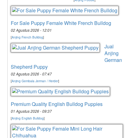
[
Anjing Poodle
]
For Sale Puppy Female White French Bulldog
02 Agustus 2026 - 12:01
[
Anjing French Bulldog
]
Jual
Anjing
German
Shepherd Puppy
02 Agustus 2026 - 07:47
[
Anjing Gembala Jerman / Herder
]
Premium Quality English Bulldog Puppies
01 Agustus 2026 - 09:37
[
Anjing English Bulldog
]