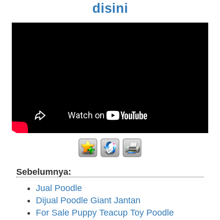
disini
Sebelumnya:
Jual Poodle
Dijual Poodle Giant Jantan
For Sale Puppy Teacup Toy Poodle