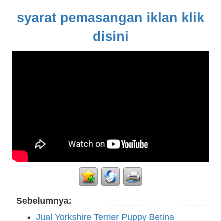
syarat pemasangan iklan klik
disini
Sebelumnya:
Jual Yorkshire Terrier Puppy Betina