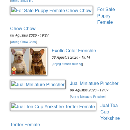
[
Anjing Shiba Inu
]
For Sale
Puppy
Female
Chow Chow
08 Agustus 2026 - 19:27
[
Anjing Chow Chow
]
Exotic Color Frenchie
08 Agustus 2026 - 19:14
[
Anjing French Bulldog
]
Jual Miniature Pinscher
08 Agustus 2026 - 19:07
[
Anjing Miniature Pinscher
]
Jual Tea
Cup
Yorkshire
Terrier Female