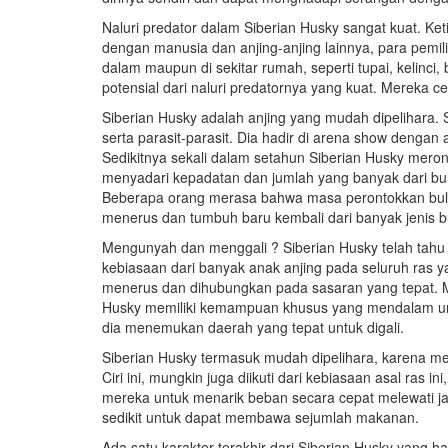
Naluri predator dalam Siberian Husky sangat kuat. Ke
dengan manusia dan anjing-anjing lainnya, para pemil
dalam maupun di sekitar rumah, seperti tupai, kelinci
potensial dari naluri predatornya yang kuat. Mereka
Siberian Husky adalah anjing yang mudah dipelihara. 
serta parasit-parasit. Dia hadir di arena show deng
Sedikitnya sekali dalam setahun Siberian Husky mero
menyadari kepadatan dan jumlah yang banyak dari bu
Beberapa orang merasa bahwa masa perontokkan bulu i
menerus dan tumbuh baru kembali dari banyak jenis bul
Mengunyah dan menggali ? Siberian Husky telah tah
kebiasaan dari banyak anak anjing pada seluruh ras y
menerus dan dihubungkan pada sasaran yang tepat. M
Husky memiliki kemampuan khusus yang mendalam untu
dia menemukan daerah yang tepat untuk digali.
Siberian Husky termasuk mudah dipelihara, karena 
Ciri ini, mungkin juga diikuti dari kebiasaan asal ra
mereka untuk menarik beban secara cepat melewati 
sedikit untuk dapat membawa sejumlah makanan.
Ada satu karakter terakhir dari Siberian Husky yang har