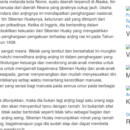
ria melanda kota Nome, suatu daerah terpencil di Alaska, tim
manusia dari daerah Neana yang jaraknya cukup jauh. Usaha
ndara dan anjingnya ini mendapatkan penghargaan nasional.
m Siberian Huskynya, keturunan asli yang diimport dari
S
an pribadinya. Ketika di Inggris, dia bertanding dalam
Pu
embuktikan kekuatan dari Siberian Husky yang mengalahkan
V
an penghargaan pengakuan terhadap anjing ras ini pada Tahun
hun 1938.
a sangat mesra. Watak yang lembut dan bersahabat ini mungkin
V
Chukchi memelihara anjing-anjing ini dalam penghargaan yang
erlindungan keluarga dan mendorong anak-anak mereka untuk
na untuk mengamati bagaimana Siberian Husky dan anak-anak
M
gat waspada, gemar menyenangkan dan mudah menyesuaikan diri.
 merdekanya setiap waktu menantang kecerdikan manusia.
n yang serasi bagi manusia pada semua umur pada berbagai
An
K
ditunjukkan, maka dia bukan lagi anjing bagi satu orang saja.
g dan akan menyambut tamu dengan ramah. Ini bukanlah sifat
tidak sadar bertindak seperti tidak tahu sebagai bagian dari
Di
 anjing asing, Siberian Husky menunjukkan minat yang ramah
R
ng, bagaimanapun juga dia sudah siap dan dapat membela
gan membunuh.