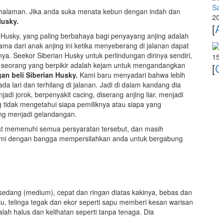
Sa
i halaman. Jika anda suka menata kebun dengan indah dan
20
Husky.
[
 Husky, yang paling berbahaya bagi penyayang anjing adalah
ama dari anak anjing ini ketika menyeberang di jalanan dapat
ya. Seekor Siberian Husky untuk perlindungan dirinya sendiri,
15
lah seorang yang berpikir adalah kejam untuk mengandangkan
[
gan beli Siberian Husky.
Kami baru menyadari bahwa lebih
a lari dan terhilang di jalanan. Jadi di dalam kandang dia
adi jorok, berpenyakit cacing, diserang anjing liar, menjadi
 tidak mengetahui siapa pemiliknya atau siapa yang
ang menjadi gelandangan.
at memenuhi semua persyaratan tersebut, dan masih
 kami dengan bangga mempersilahkan anda untuk bergabung
 sedang (medium), cepat dan ringan diatas kakinya, bebas dan
, telinga tegak dan ekor seperti sapu memberi kesan warisan
alah halus dan kelihatan seperti tanpa tenaga. Dia