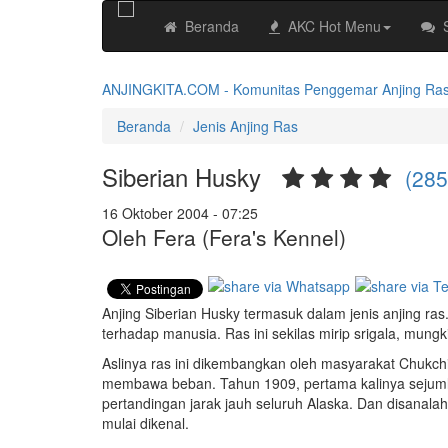
Beranda
AKC Hot Menu
ANJINGKITA.COM - Komunitas Penggemar Anjing Ras No
Beranda
Jenis Anjing Ras
Siberian Husky
(285
16 Oktober 2004 - 07:25
Oleh Fera (Fera's Kennel)
Anjing Siberian Husky termasuk dalam jenis anjing ras.
terhadap manusia. Ras ini sekilas mirip srigala, mungki
Aslinya ras ini dikembangkan oleh masyarakat Chukchi 
membawa beban. Tahun 1909, pertama kalinya sejumlah
pertandingan jarak jauh seluruh Alaska. Dan disanalah 
mulai dikenal.