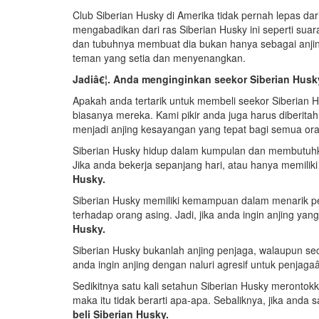
Club Siberian Husky di Amerika tidak pernah lepas da
mengabadikan dari ras Siberian Husky ini seperti suar
dan tubuhnya membuat dia bukan hanya sebagai anjing
teman yang setia dan menyenangkan.
Jadiâ€¦. Anda menginginkan seekor Siberian Husk
Apakah anda tertarik untuk membeli seekor Siberian 
biasanya mereka. Kami pikir anda juga harus diberit
menjadi anjing kesayangan yang tepat bagi semua ora
Siberian Husky hidup dalam kumpulan dan membutuhkan
Jika anda bekerja sepanjang hari, atau hanya memilik
Husky.
Siberian Husky memiliki kemampuan dalam menarik per
terhadap orang asing. Jadi, jika anda ingin anjing yan
Husky.
Siberian Husky bukanlah anjing penjaga, walaupun sec
anda ingin anjing dengan naluri agresif untuk penjaga
Sedikitnya satu kali setahun Siberian Husky merontok
maka itu tidak berarti apa-apa. Sebaliknya, jika and
beli Siberian Husky.