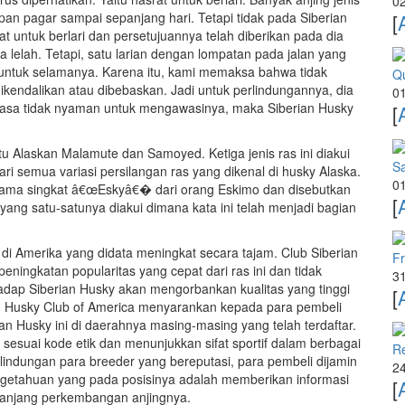
02
 depan pagar sampai sepanjang hari. Tetapi tidak pada Siberian
[
 untuk berlari dan persetujuannya telah diberikan pada dia
elah. Tetapi, satu larian dengan lompatan pada jalan yang
a untuk selamanya. Karena itu, kami memaksa bahwa tidak
Qu
kendalikan atau dibebaskan. Jadi untuk perlindungannya, dia
01
rasa tidak nyaman untuk mengawasinya, maka Siberian Husky
[
itu Alaskan Malamute dan Samoyed. Ketiga jenis ras ini diakui
Sa
ari semua variasi persilangan ras yang dikenal di husky Alaska.
01
ama singkat â€œEskyâ€� dari orang Eskimo dan disebutkan
[
yang satu-satunya diakui dimana kata ini telah menjadi bagian
 di Amerika yang didata meningkat secara tajam. Club Siberian
Fr
ingkatan popularitas yang cepat dari ras ini dan tidak
31
adap Siberian Husky akan mengorbankan kualitas yang tinggi
[
rian Husky Club of America menyarankan kepada para pembeli
an Husky ini di daerahnya masing-masing yang telah terdaftar.
i sesuai kode etik dan menunjukkan sifat sportif dalam berbagai
R
lindungan para breeder yang bereputasi, para pembeli dijamin
24
ngetahuan yang pada posisinya adalah memberikan informasi
[
panjang perkembangan anjingnya.