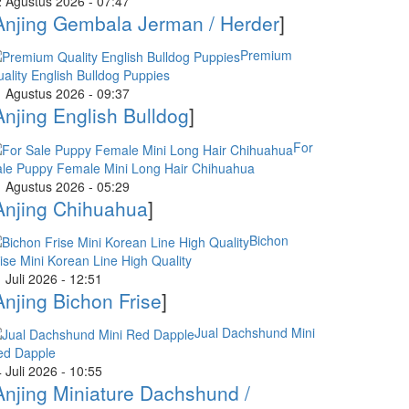
 Agustus 2026 - 07:47
Anjing Gembala Jerman / Herder
]
Premium
ality English Bulldog Puppies
 Agustus 2026 - 09:37
Anjing English Bulldog
]
For
le Puppy Female Mini Long Hair Chihuahua
 Agustus 2026 - 05:29
Anjing Chihuahua
]
Bichon
ise Mini Korean Line High Quality
 Juli 2026 - 12:51
Anjing Bichon Frise
]
Jual Dachshund Mini
ed Dapple
 Juli 2026 - 10:55
Anjing Miniature Dachshund /