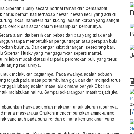
tika Siberian Husky secara normal ramah dan bersahabat
R
ik harus berhati-hati terhadap hewan-hewan kecil yang ada di
, burung, tikus, hamsters dan kucing, adalah korban yang sangat
 cepat, cerdik dan sabar dalam kemampuan berburunya.
B
Secara alami dia bersih dan bebas dari bau yang tidak enak
an anggun tanpa membutuhkan penguntingan atau perapian bulu.
ntokkan bulunya. Dan dengan sikat di tangan, seseorang baru
lu Siberian Husky yang mengagumkan seperti mantel.
J
ni lebih mudah diatasi daripada perontokan bulu yang terus
u anjing ras lainnya.
u untuk melakukan bagiannya. Pada awalnya adalah sebuah
ang terjadi pada masa pertumbuhan gigi, dan dan menjadi terus
enggali lubang adalah masa lalu dimana banyak Siberian
k melakukan hal itu. Sampai sekarangpun masih terjadi jika
P
02
membutuhkan hanya sejumlah makanan untuk ukuran tubuhnya.
[
s ini, dimana masyarakat Chukchi mengembangkan anjing-anjing
jarak yang jauh pada suhu rendah dimana kemungkinan yang
G
us diperhatikan. Yaitu hasrat untuk berlari. Banyak anjing jenis