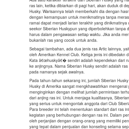
ras lain, ketika dibiarkan di pagi hari, akan duduk di
Husky. Warisannya telah memberkahi dia dengan hasrat
dengan kemampuan untuk menikmatinya tanpa merasa l
ramai dapat menjadi larian terakhir yang dinikmatiny
seekor Siberian Huskypun yang diperbolehkan tanpa di
harus dalam pengawasan setiap waktu. Jika anda me
bukanlah ras yang cocok untuk anda.
Sebagai tambahan, ada dua jenis ras Artic lainnya, ya
oleh Amerikan Kennel Club. Ketiga jenis ini dibedakn d
Kata â€œhuskyâ€� sendiri adalah kependekan dari n
ke anjingnya. Nama Siberian Husky sendiri adalah ras 
pada namanya sejak awalnya.
Pada tahun-tahun sekarang ini, jumlah Siberian Husky
Husky di Amerika sangat mengkhawatirkan mengenai pen
menginginkan dengan melihat jumlah permintaan terh
dari anjing ras ini. Untuk menjaga kualitasnya, Sibe
yang serius untuk mengontak anggota dari Club Siberi
Para breeder ini telah menentukan standart dari ras in
kegiatan yang berhubungan dengan ras ini. Dalam per
oleh perjanjian dengan orang-orang yang memiliki pe
yang tepat dalam penjualan dan konseling selama se