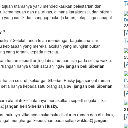
T
ri tujuan utamanya yaitu mendedikasikan pelestarian dan
a, kemampuan dan naluri ras, dimana karakteristik dari pikiran
 yang cantik dan sanggup bekerja keras, tetapi juga sebagai
D
23
[
y ?
T
Husky ? Setelah anda telah mendengar bagaimana luar
ahu kebiasaan yang mereka lakukan yang mungkin bukan
ng yang tertarik kepada mereka.
23
 teman seperti anjing lain atau manusia pada setiap waktu.
[
i ruangan hanya untuk satu anjingâ€¦
jangan beli Siberian
P
hatian seluruh keluarga, Siberian Husky juga sangat ramah
22
g setia hanya kepada satu orang saja â€¦
jangan beli Siberian
[
ara alamiah kelihatannya menakutkan seperti srigala. Jika
â€¦
jangan beli Siberian Husky.
21
[
kan bulunya. Jika anda suka bulu diseluruh rumah dan di udara,
a sangat menghargai kebersihan pada setiap waktuâ€¦
jangan