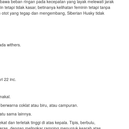
wa beban ringan pada kecepatan yang layak melewati jarak
 tetapi tidak kasar, betinanya kelihatan feminin tetapi tanpa
n otot yang tegap dan mengembang, Siberian Husky tidak
ada withers.
ri 22 inc.
nakal.
t berwarna coklat atau biru, atau campuran.
satu sama lainnya.
at dan terletak tinggi di atas kepala. Tipis, berbulu,
eras, dengan melingkar ramping menunjuk kearah atas.