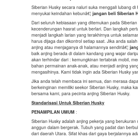
Siberian Husky secara naluri suka menggali lubang d
menyukai keindahan kebunâ€¦
jangan beli Siberian 
Dari seluruh kebiasaan yang ditemukan pada Siberian
kecenderungan hasrat untuk berlari. Dan langkah pert
menjadi langkah larian yang terakhirnya untuk selaman
harus dijaga dan dikontrol setiap saat. Jika anda sa
anjing atau menjaganya di halamannya sendiriâ€¦
jan
baik anjing berada di dalam kandang yang wajar daripad
akan terhindar dari : kemungkinan tertabrak mobil, menj
bahan permainan anak-anak, atau menjadi anjing yang
mengasihinya. Kami tidak ingin ada Siberian Husky y
Jika anda telah membaca ini semua, dan merasa dap
berkeinginan memiliki seekor Siberian Husky, maka
bersama kami, para pecinta anjing Siberian Husky.
Standarisasi Untuk Siberian Husky
PENAMPILAN UMUM
:
Siberian Husky adalah anjing pekerja yang berukuran
anggun dalam bergerak. Tubuh yang padat dan berbulu
dari daerah Utara. Sifat khas dari gaya berjalannya ad