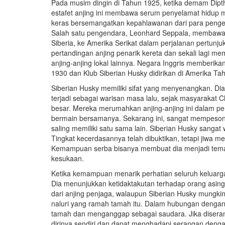
Pada musim dingin di Tahun 1925, ketika demam Dipthe
estafet anjing ini membawa serum penyelamat hidup 
keras bersemangatkan kepahlawanan dari para penge
Salah satu pengendara, Leonhard Seppala, membawa ti
Siberia, ke Amerika Serikat dalam perjalanan pertunjuk
pertandingan anjing penarik kereta dan sekali lagi m
anjing-anjing lokal lainnya. Negara Inggris memberik
1930 dan Klub Siberian Husky didirikan di Amerika Ta
Siberian Husky memiliki sifat yang menyenangkan. Di
terjadi sebagai warisan masa lalu, sejak masyarakat 
besar. Mereka merumahkan anjing-anjing ini dalam p
bermain bersamanya. Sekarang ini, sangat mempeso
saling memiliki satu sama lain. Siberian Husky san
Tingkat kecerdasannya telah dibuktikan, tetapi jiwa
Kemampuan serba bisanya membuat dia menjadi tema
kesukaan.
Ketika kemampuan menarik perhatian seluruh keluarga 
Dia menunjukkan ketidaktakutan terhadap orang asin
dari anjing penjaga, walaupun Siberian Husky mungkin 
naluri yang ramah tamah itu. Dalam hubungan dengan
tamah dan menganggap sebagai saudara. Jika disera
dirinya sendiri dan dapat menghadapi serangan den