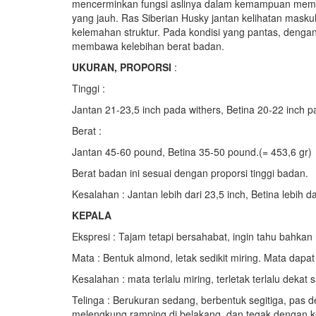
mencerminkan fungsi aslinya dalam kemampuan memba
yang jauh. Ras Siberian Husky jantan kelihatan maskulin
kelemahan struktur. Pada kondisi yang pantas, denga
membawa kelebihan berat badan.
UKURAN, PROPORSI
:
Tinggi :
Jantan 21-23,5 inch pada withers, Betina 20-22 inch p
Berat :
Jantan 45-60 pound, Betina 35-50 pound.(= 453,6 gr)
Berat badan ini sesuai dengan proporsi tinggi badan.
Kesalahan : Jantan lebih dari 23,5 inch, Betina lebih da
KEPALA
Ekspresi : Tajam tetapi bersahabat, ingin tahu bahkan 
Mata : Bentuk almond, letak sedikit miring. Mata dapa
Kesalahan : mata terlalu miring, terletak terlalu dekat 
Telinga : Berukuran sedang, berbentuk segitiga, pas dek
melengkung ramping di belakang, dan tegak dengan k