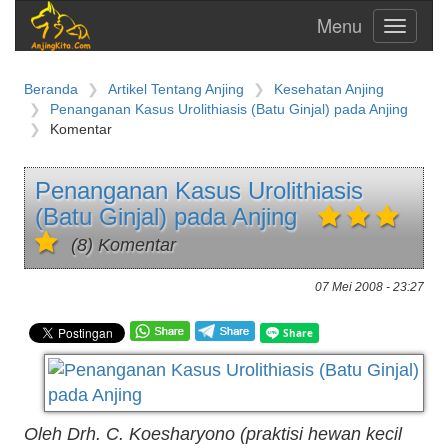
Toggle
navigati
Beranda
Artikel Tentang Anjing
Kesehatan Anjing
Penanganan Kasus Urolithiasis (Batu Ginjal) pada Anjing
Komentar
Penanganan Kasus Urolithiasis
(Batu Ginjal) pada Anjing
(8) Komentar
07 Mei 2008 - 23:27
Oleh Drh. C. Koesharyono (praktisi hewan kecil