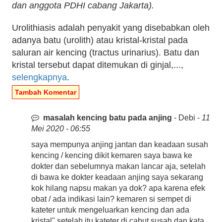
dan anggota PDHI cabang Jakarta).
Urolithiasis adalah penyakit yang disebabkan oleh
adanya batu (urolith) atau kristal-kristal pada
saluran air kencing (tractus urinarius). Batu dan
kristal tersebut dapat ditemukan di ginjal,...,
selengkapnya
.
Tambah Komentar
masalah kencing batu pada anjing
- Debi -
11
Mei 2020 - 06:55
saya mempunya anjing jantan dan keadaan susah
kencing / kencing dikit kemaren saya bawa ke
dokter dan sebelumnya makan lancar aja, setelah
di bawa ke dokter keadaan anjing saya sekarang
kok hilang napsu makan ya dok? apa karena efek
obat / ada indikasi lain? kemaren si sempet di
kateter untuk mengeluarkan kencing dan ada
kristal" setelah itu kateter di cabut susah dan kata