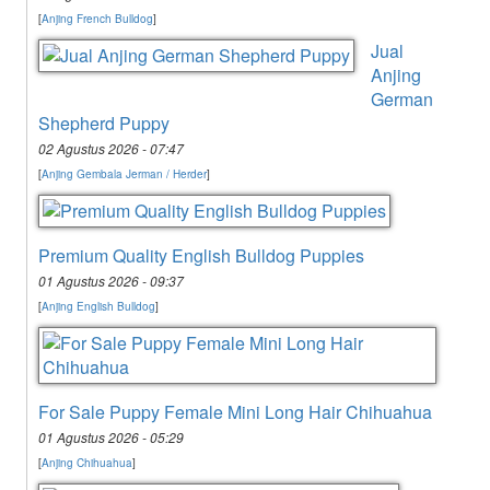
[
Anjing French Bulldog
]
Jual
Anjing
German
Shepherd Puppy
02 Agustus 2026 - 07:47
[
Anjing Gembala Jerman / Herder
]
Premium Quality English Bulldog Puppies
01 Agustus 2026 - 09:37
[
Anjing English Bulldog
]
For Sale Puppy Female Mini Long Hair Chihuahua
01 Agustus 2026 - 05:29
[
Anjing Chihuahua
]