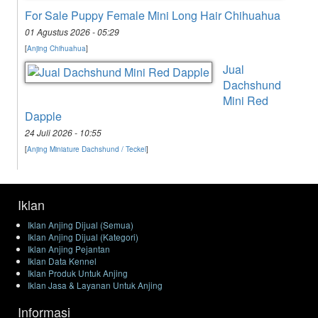
For Sale Puppy Female Mini Long Hair Chihuahua
01 Agustus 2026 - 05:29
[
Anjing Chihuahua
]
Jual
Dachshund
Mini Red
Dapple
24 Juli 2026 - 10:55
[
Anjing Miniature Dachshund / Teckel
]
Iklan
Iklan Anjing Dijual (Semua)
Iklan Anjing Dijual (Kategori)
Iklan Anjing Pejantan
Iklan Data Kennel
Iklan Produk Untuk Anjing
Iklan Jasa & Layanan Untuk Anjing
Informasi