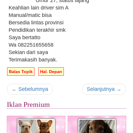
Umur 27, status lajang
Keahlian lain driver sim A
Manual/matic bisa
Bersedia lintas provinsi
Pendidikan terakhir smk
Saya bertatto
Wa 082251655658
Sekian dari saya
Terimakasih banyak.
Balas Topik
Hal. Depan
←
Sebelumnya
Selanjutnya
→
Iklan Premium